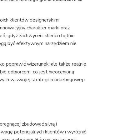
oich klientów designerskimi
innowacyjny charakter marki oraz
eń, gdyż zachwyceni klienci chętnie
mogą być efektywnym narzędziem nie
ko poprawić wizerunek, ale także realnie
bie odbiorcom, co jest nieocenioną
ch w swojej strategii marketingowej i
pragnącej zbudować silną i
wagę potencjalnych klientów i wyróżnić
naszymi wyborami. Równie ważna jest