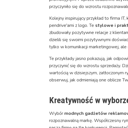
przyczyniło się do wzrostu rozpoznawaln
Kolejny inspirujący przykład to firma 
pendrive'ami z logo. Te
stylowe i prak
zbudowały pozytywne relacje z klientami.
dzielili się swoimi pozytywnymi doświ
tylko w komunikacji marketingowej, ale 
Te przykłady jasno pokazują, jak odpowi
przyczynić się do wzrostu sprzedaży. Dz
wartością w dzisiejszym, zatłoczonym
obserwuj, jak odmieniają one oblicze Two
Kreatywność w wyborze
Wybór
modnych gadżetów reklamo
rozpoznawalną markę. Współczesny rynek
naszą firmę na tle konkurencji. Pamięta