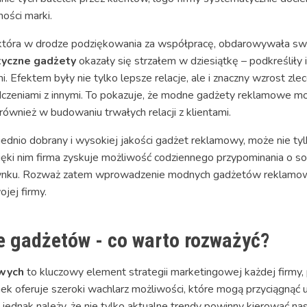
ości marki.
IT, która w drodze podziękowania za współpracę, obdarowywała sw
tyczne gadżety
okazały się strzałem w dziesiątkę – podkreśliły 
 Efektem były nie tylko lepsze relacje, ale i znaczny wzrost zlec
adczeniami z innymi. To pokazuje, że modne gadżety reklamowe 
również w budowaniu trwałych relacji z klientami.
ednio dobrany i wysokiej jakości gadżet reklamowy, może nie tyl
ięki nim firma zyskuje możliwość codziennego przypominania o so
 rynku. Rozważ zatem wprowadzenie modnych gadżetów reklamowy
jej firmy.
 gadżetów - co warto rozważyć?
wych
to kluczowy element strategii marketingowej każdej firmy, 
 oferuje szeroki wachlarz możliwości, które mogą przyciągnąć u
ć jednak należy, że nie tylko aktualne trendy powinny kierować 