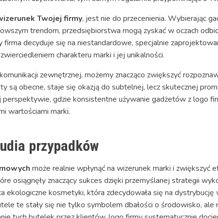
wizerunek Twojej firmy
, jest nie do przecenienia. Wybierając ga
ajnowszym trendom, przedsiębiorstwa mogą zyskać w oczach odb
y firma decyduje się na niestandardowe, specjalnie zaprojektowan
ierciedleniem charakteru marki i jej unikalności.
munikacji zewnętrznej, możemy znacząco zwiększyć rozpoznawal
y są obecne, staje się okazją do subtelnej, lecz skutecznej promo
perspektywie, gdzie konsistentne używanie gadżetów z logo firm
i wartościami marki.
tudia przypadków
amowych
może realnie wpłynąć na wizerunek marki i zwiększyć 
które osiągnęły znaczący sukces dzięki przemyślanej strategii wy
ca ekologiczne kosmetyki, która zdecydowała się na dystrybucję 
ele te stały się nie tylko symbolem dbałości o środowisko, ale
e tych butelek przez klientów, logo firmy systematycznie docie