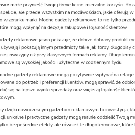
mowe
może przynieść Twojej firmie liczne, mierzalne korzyści. Ro
 aspekcie, ale przede wszystkim na możliwościach, jakie oferują w
 wizerunku marki. Modne gadżety reklamowe to nie tylko przedm
tóre mogą wpłynąć na decyzje zakupowe i lojalność klientów.
 gadżety reklamowe jasno pokazuje, że dobrze dobrany produkt 
o używają i pokazują innym przedmioty takie jak torby, długopisy 
iej inwazyjny niż przy klasycznych formach reklamy. Długotermin
amowe są wysokiej jakości i użyteczne w codziennym życiu.
 modne gadżety reklamowe mogą pozytywnie wpłynąć na relacje z
owane do potrzeb i preferencji klientów, mogą sprawić, że odbiorc
adać się na lepsze wyniki sprzedaży oraz większą lojalność klient
nkowym.
 dzięki nowoczesnym gadżetom reklamowym to inwestycja, która
ji, unikalne i praktyczne gadżety mogą realnie oddzielić Twoją ma
tylko bezpośrednie efekty, ale również te długoterminowe, które