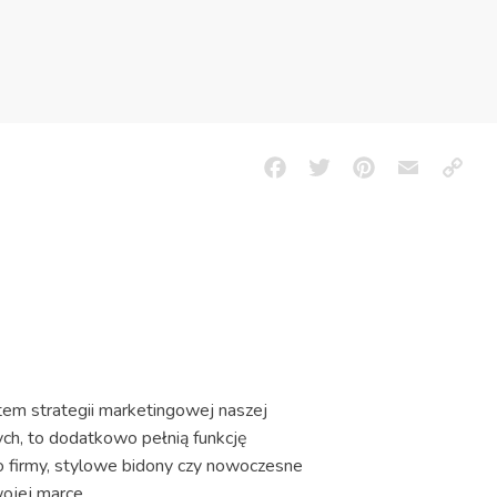
Facebook
Twitter
Pinterest
Email
Copy
Link
m strategii marketingowej naszej
ch, to dodatkowo pełnią funkcję
go firmy, stylowe bidony czy nowoczesne
ojej marce.