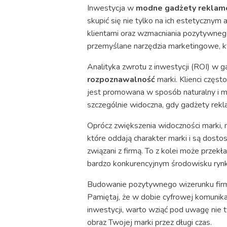
Inwestycja w
modne gadżety rekla
skupić się nie tylko na ich estetycznym
klientami oraz wzmacniania pozytywnego
przemyślane narzędzia marketingowe, k
Analityka zwrotu z inwestycji (ROI) w
rozpoznawalność
marki. Klienci częst
jest promowana w sposób naturalny i mn
szczególnie widoczna, gdy gadżety rekl
Oprócz zwiększenia widoczności marki,
które oddają charakter marki i są dostos
związani z firmą. To z kolei może przekł
bardzo konkurencyjnym środowisku ry
Budowanie pozytywnego wizerunku firmy
Pamiętaj, że w dobie cyfrowej komunikac
inwestycji, warto wziąć pod uwagę nie 
obraz Twojej marki przez długi czas.