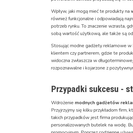
Wpływ, jaki mogą mieć te produkty na
również funkcjonalne i odpowiadają n
potrzeb rynku. To znaczenie wzrasta, gd
sobą wartość użytkową, ale także są odzw
Stosując modne gadżety reklamowe w ko
klientem czy partnerem, gdzie te produkt
widoczna zwłaszcza w długoterminowej 
rozpoznawalne i kojarzone z pozytywnym
Przypadki sukcesu - s
Wdrożenie
modnych gadżetów rekl
Przyjrzyjmy się kilku przykładom firm, 
takich przypadków jest firma produkują
personalizowanych butelek na wodę. But
promocyjnym. Poprzez codzienne używani