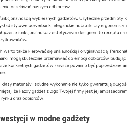
ienie oczekiwań naszych odbiorców.
 funkcjonalnością wybieranych gadżetów. Użyteczne przedmioty, 
zykład stylowe powerbanki, eleganckie notatniki czy ergonomiczn
łączenie funkcjonalności z estetycznym designem to recepta na 
użytkowników.
rto także kierować się unikalnością i oryginalnością. Persona
marki, mogą skutecznie przemawiać do emocji odbiorców, budując
orze konkretnych gadżetów zawsze powinno być poprzedzone ana
ne.
klasy materiały i solidne wykonanie nie tylko gwarantują długo
iętaj, że każdy gadżet z logo Twojej firmy jest jej ambasadore
 rynku oraz odbiorców.
inwestycji w modne gadżety