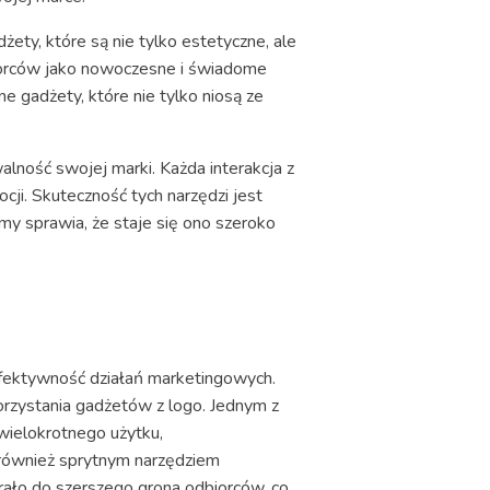
dżety, które są nie tylko estetyczne, ale
iorców jako nowoczesne i świadome
e gadżety, które nie tylko niosą ze
ność swojej marki. Każda interakcja z
cji. Skuteczność tych narzędzi jest
y sprawia, że staje się ono szeroko
efektywność działań marketingowych.
korzystania gadżetów z logo. Jednym z
wielokrotnego użytku,
 również sprytnym narzędziem
rało do szerszego grona odbiorców, co