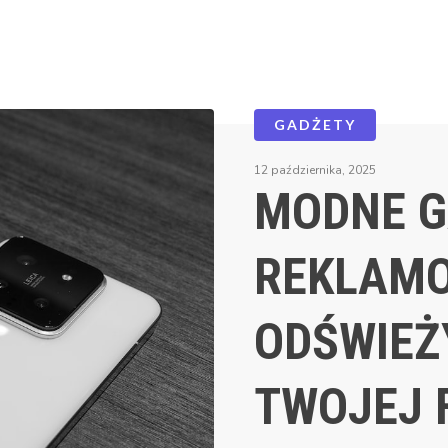
GADŻETY
12 października, 2025
MODNE G
REKLAMO
ODŚWIEŻ
TWOJEJ 