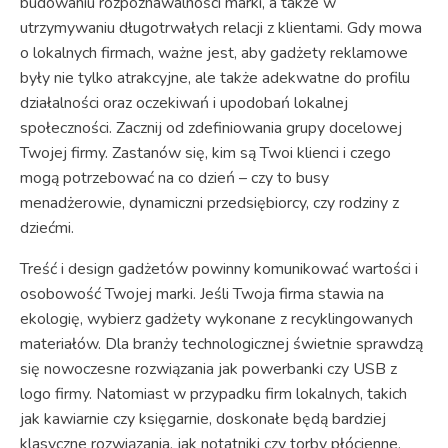
budowaniu rozpoznawalności marki, a także w
utrzymywaniu długotrwałych relacji z klientami. Gdy mowa
o lokalnych firmach, ważne jest, aby gadżety reklamowe
były nie tylko atrakcyjne, ale także adekwatne do profilu
działalności oraz oczekiwań i upodobań lokalnej
społeczności. Zacznij od zdefiniowania grupy docelowej
Twojej firmy. Zastanów się, kim są Twoi klienci i czego
mogą potrzebować na co dzień – czy to busy
menadżerowie, dynamiczni przedsiębiorcy, czy rodziny z
dziećmi.
Treść i design gadżetów powinny komunikować wartości i
osobowość Twojej marki. Jeśli Twoja firma stawia na
ekologię, wybierz gadżety wykonane z recyklingowanych
materiałów. Dla branży technologicznej świetnie sprawdzą
się nowoczesne rozwiązania jak powerbanki czy USB z
logo firmy. Natomiast w przypadku firm lokalnych, takich
jak kawiarnie czy księgarnie, doskonałe będą bardziej
klasyczne rozwiązania, jak notatniki czy torby płócienne.