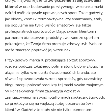
których najważniejsze to
zwiększenie zaangażowania
klientów
oraz budowanie pozytywnego wizerunku marki
wśród osób aktywnie uprawiających sport. Takie gadżety,
jak bidony, koszulki termoaktywne, czy smartbandy, stały
się popularne nie tylko wśród amatorów, ale także
profesjonalnych sportowców. Dając swoim klientom i
partnerom biznesowym produkty związane ze sportem,
pokazujesz, że Twoja firma promuje zdrowy tryb życia, co
może znacząco poprawić jej wizerunek.
Przykładowo, marka X, produkująca sprzęt sportowy,
rozdała podczas lokalnego półmaratonu bidony z logo. Ta
akcja nie tylko wzmocniła świadomość ich brandu, ale
również spowodowała wzrost sprzedaży, gdy uczestnicy
biegu zaczęli polecać produkty tej marki swoim znajomym.
W konsekwencji, firma zauważyła wzrost w
zaangażowaniu na swoich platformach społecznościowych,
co przełożyło się na większą liczbę obserwatorów i
klientów. Gadżety te stały się nie tylko elementem