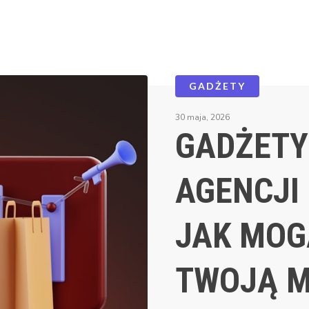
GADŻETY
30 maja, 2026
GADŻETY
AGENCJI
JAK MOG
TWOJĄ M