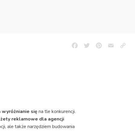
Facebook
Twitter
Pinterest
Email
Copy
Link
a
wyróżnianie się
na tle konkurencji.
żety reklamowe dla agencji
ji, ale także narzędziem budowania