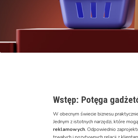
Wstęp: Potęga gadżet
W obecnym świecie biznesu praktyczni
Jednym z istotnych narzędzi, które mog
reklamowych
. Odpowiednio zaprojekt
trwałych i pozytywnych relacji z klientam