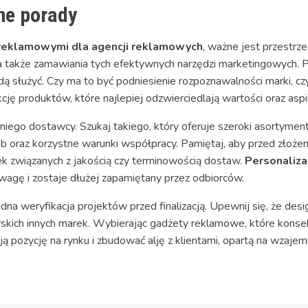
ne porady
reklamowymi dla agencji reklamowych
, ważne jest przestrze
a także zamawiania tych efektywnych narzędzi marketingowych. P
dą służyć. Czy ma to być podniesienie rozpoznawalności marki, cz
cję produktów, które najlepiej odzwierciedlają wartości oraz aspi
ego dostawcy. Szukaj takiego, który oferuje szeroki asortymen
b oraz korzystne warunki współpracy. Pamiętaj, aby przed złoże
ek związanych z jakością czy terminowością dostaw.
Personaliza
uwagę i zostaje dłużej zapamiętany przez odbiorców.
adna weryfikacja projektów przed finalizacją. Upewnij się, że des
orskich innych marek. Wybierając gadżety reklamowe, które kons
 pozycję na rynku i zbudować alję z klientami, opartą na wzajemny