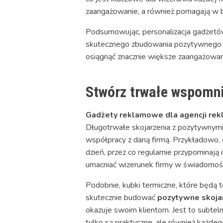
zaangażowanie, a również pomagają w bu
Podsumowując, personalizacja gadżetów
skutecznego zbudowania pozytywnego wiz
osiągnąć znacznie większe zaangażowanie
Stwórz trwałe wspomn
Gadżety reklamowe dla agencji re
Długotrwałe skojarzenia z pozytywnymi 
współpracy z daną firmą. Przykładowo, 
dzień, przez co regularnie przypominają
umacniać wizerunek firmy w świadomości
Podobnie, kubki termiczne, które będą
skutecznie budować
pozytywne skoja
okazuje swoim klientom. Jest to subtel
tylko są praktyczne, ale również każde