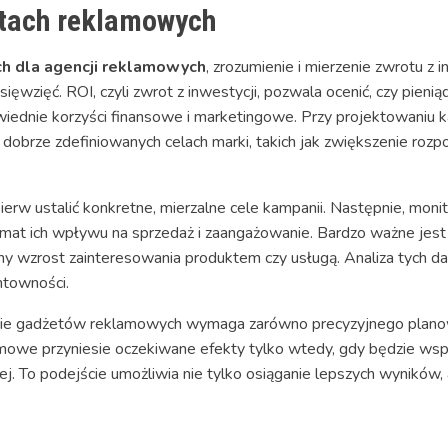
etach reklamowych
 dla agencji reklamowych
, zrozumienie i mierzenie zwrotu z 
sięwzięć. ROI, czyli zwrot z inwestycji, pozwala ocenić, czy pien
dnie korzyści finansowe i marketingowe. Przy projektowaniu k
 dobrze zdefiniowanych celach marki, takich jak zwiększenie rozp
erw ustalić konkretne, mierzalne cele kampanii. Następnie, monito
mat ich wpływu na sprzedaż i zaangażowanie. Bardzo ważne jest 
ny wzrost zainteresowania produktem czy usługą. Analiza tych d
ntowności.
e gadżetów reklamowych wymaga zarówno precyzyjnego planowan
mowe przyniesie oczekiwane efekty tylko wtedy, gdy będzie wsp
. To podejście umożliwia nie tylko osiąganie lepszych wyników,