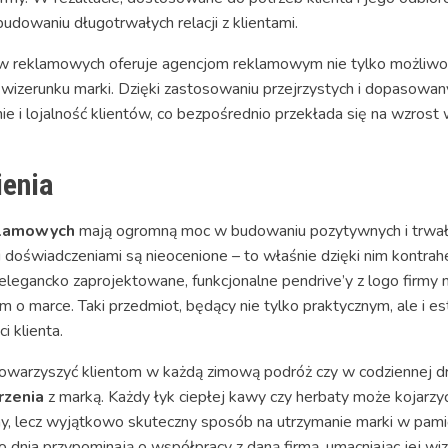
dowaniu długotrwałych relacji z klientami.
 reklamowych oferuje agencjom reklamowym nie tylko możliwość 
erunku marki. Dzięki zastosowaniu przejrzystych i dopasowanyc
 i lojalność klientów, co bezpośrednio przekłada się na wzrost w
ienia
klamowych
mają ogromną moc w budowaniu pozytywnych i trwał
doświadczeniami są nieocenione – to właśnie dzięki nim kontrahen
elegancko zaprojektowane, funkcjonalne pendrive’y z logo firmy
 im o marce. Taki przedmiot, będący nie tylko praktycznym, ale 
 klienta.
 towarzyszyć klientom w każdą zimową podróż czy w codziennej d
rzenia
z marką. Każdy łyk ciepłej kawy czy herbaty może kojarzyć 
ny, lecz wyjątkowo skuteczny sposób na utrzymanie marki w pamię
go dnia przypominają o współpracy z daną firmą, umacniając jej w