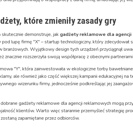
dżety, które zmieniły zasady gry
 skutecznie demonstruje, jak
gadżety reklamowe dla agencj
pod lupę firmę "X" – startup technologiczny, który zdecydował 
ów branżowych. Wyjątkowy design tych urządzeń przyciągnął uwag
też znacznie rozszerzyła swoją współpracę z obecnymi partnerami
amowa "Y", która zainwestowała w ekologiczne torby bawełniane 
eklamy, ale również jako część większej kampanii edukacyjnej n
tywnego wizerunku firmy, jednocześnie podkreślając jej zaanga
 dobrane gadżety reklamowe dla agencji reklamowych mogą przyczy
alność klientów. Warto więc starannie przemyśleć strategię promo
e zostaną zapamiętane przez odbiorców.