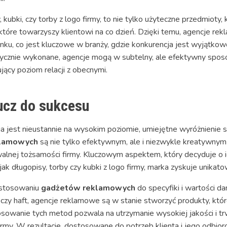
kubki, czy torby z logo firmy, to nie tylko użyteczne przedmioty, k
które towarzyszy klientowi na co dzień. Dzięki temu, agencje 
ku, co jest kluczowe w branży, gdzie konkurencja jest wyjątkow
etycznie wykonane, agencje mogą w subtelny, ale efektywny spo
ący poziom relacji z obecnymi.
lucz do sukcesu
a jest nieustannie na wysokim poziomie, umiejętne wyróżnienie 
klamowych
są nie tylko efektywnym, ale i niezwykle kreatywny
lnej tożsamości firmy. Kluczowym aspektem, który decyduje o ich
 jak długopisy, torby czy kubki z logo firmy, marka zyskuje unikat
dostosowaniu
gadżetów reklamowych
do specyfiki i wartości d
 czy haft, agencje reklamowe są w stanie stworzyć produkty, które
osowanie tych metod pozwala na utrzymanie wysokiej jakości i t
irmy. W rezultacie, dostosowane do potrzeb klienta i jego odbior