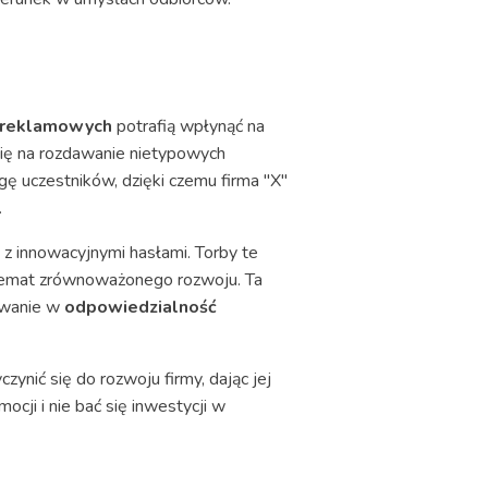
i reklamowych
potrafią wpłynąć na
się na rozdawanie nietypowych
ę uczestników, dzięki czemu firma "X"
.
z innowacyjnymi hasłami. Torby te
a temat zrównoważonego rozwoju. Ta
żowanie w
odpowiedzialność
nić się do rozwoju firmy, dając jej
cji i nie bać się inwestycji w