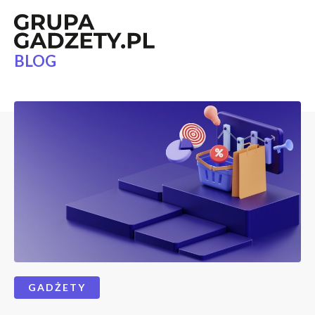
BLOG
GADŻETY