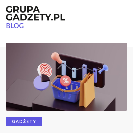
BLOG
GADŻETY