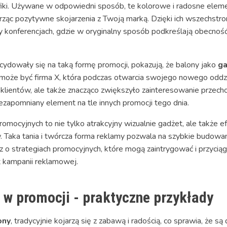
yfiki. Używane w odpowiedni sposób, te kolorowe i radosne eleme
worząc pozytywne skojarzenia z Twoją marką. Dzięki ich wszechst
zy konferencjach, gdzie w oryginalny sposób podkreślają obecno
ecydowały się na taką formę promocji, pokazują, że balony jako
g
oże być firma X, która podczas otwarcia swojego nowego oddział
 klientów, ale także znacząco zwiększyło zainteresowanie przech
ezapomniany element na tle innych promocji tego dnia.
omocyjnych to nie tylko atrakcyjny wizualnie gadżet, ale także
. Taka tania i twórcza forma reklamy pozwala na szybkie budowan
z o strategiach promocyjnych, które mogą zaintrygować i przycią
 kampanii reklamowej.
w promocji - praktyczne przykłady
ony
, tradycyjnie kojarzą się z zabawą i radością, co sprawia, że 