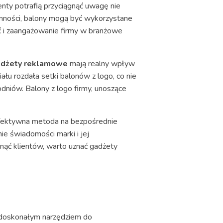
nty potrafią przyciągnąć uwagę nie
ronności, balony mogą być wykorzystane
ść i zaangażowanie firmy w branżowe
adżety reklamowe
mają realny wpływ
u rozdała setki balonów z logo, co nie
odniów. Balony z logo firmy, unoszące
 efektywna metoda na bezpośrednie
ie świadomości marki i jej
gnąć klientów, warto uznać gadżety
są doskonałym narzędziem do