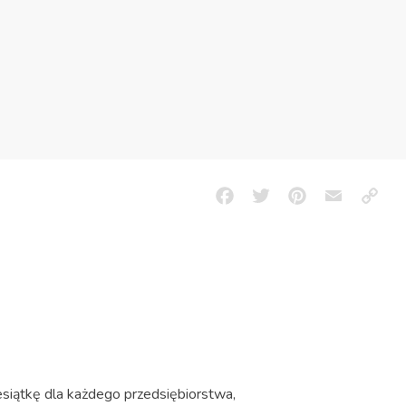
Facebook
Twitter
Pinterest
Email
Copy
Link
siątkę dla każdego przedsiębiorstwa,