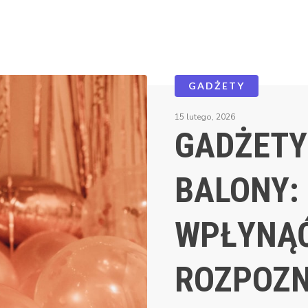
GADŻETY
15 lutego, 2026
GADŻETY
BALONY:
WPŁYNĄ
ROZPOZ