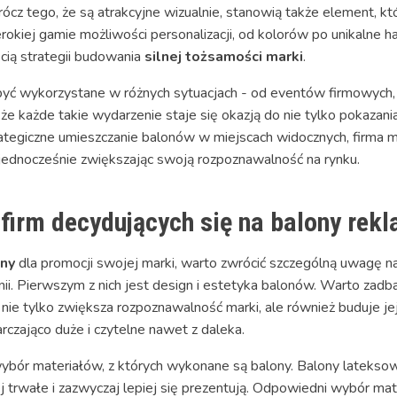
oprócz tego, że są atrakcyjne wizualnie, stanowią także element,
rokiej gamie możliwości personalizacji, od kolorów po unikalne h
cią strategii budowania
silnej tożsamości marki
.
ć wykorzystane w różnych sytuacjach - od eventów firmowych, p
 że każde takie wydarzenie staje się okazją do nie tylko pokazani
ategiczne umieszczanie balonów w miejscach widocznych, firma
ednocześnie zwiększając swoją rozpoznawalność na rynku.
 firm decydujących się na balony rek
ny
dla promocji swojej marki, warto zwrócić szczególną uwagę n
ii. Pierwszym z nich jest design i estetyka balonów. Warto zadbać
To nie tylko zwiększa rozpoznawalność marki, ale również buduje j
rczająco duże i czytelne nawet z daleka.
ór materiałów, z których wykonane są balony. Balony lateksow
j trwałe i zazwyczaj lepiej się prezentują. Odpowiedni wybór mat