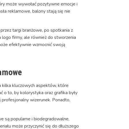
 który może wywołać pozytywne emocje i
asła reklamowe, balony stają się nie
rzez targi branżowe, po spotkania z
a logo firmy, ale również do stworzenia
 może efektywnie wzmocnić swoją
lamowe
a kilka kluczowych aspektów, które
 o to, by kolorystyka oraz grafika były
ej profesjonalny wizerunek. Ponadto,
e są popularne i biodegradowalne,
eriału może przyczynić się do dłuższego