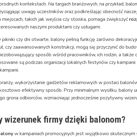
odnych kontekstach. Na targach branżowych, na przykład, balony
zyciągając uwagę uczestników oraz podkreślając obecność naszej
miejscach, takich jak wejścia czy stoiska, pomaga zwiększyć
roz
nteresowanych naszymi produktami czy usługami.
pikniki czy dni otwarte, balony pełnią funkcję zarówno dekoracyj
puł, czy zaawansowanych konstrukcji, mogą się przyczynić do bud
iezobowiązujący sposób wśród pracowników, ich rodzin, a także 
osowane są podczas organizacji lokalnych festynów czy kampanii
kampanii.
y i branży, wykorzystanie gadżetów reklamowych w postaci balo
 kosztowo efektywny sposób. Przy minimalnym wysiłku, balony u
o grona odbiorców, wzmacniając jednocześnie pozytywny wizeru
 wizerunek firmy dzięki balonom?
alony
w kampaniach promocyjnych jest wyjątkowo skutecznym