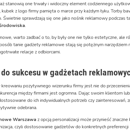
waż stanowią one trwały i widoczny element codziennego użytkow
 kubek z logo firmy pamięta o marce przy każdym łyku. Torby bawe
o. Świetnie sprawdzają się one jako nośnik reklamowy podczas t
 środowiska
.
we, warto zadbać o to, by były one nie tylko estetyczne, ale r
osób tanie gadżety reklamowe stają się potężnym narzędziem m
gotrwałe relacje z odbiorcami.
z do sukcesu w gadżetach reklamowy
kreowaniu pozytywnego wizerunku firmy jest nie do przecenienia
onkurencja między firmami jest ogromna. Dając swoim klientom l
e dostosowane do ich indywidualnych potrzeb czy zainteresowań, 
zytywnie odebrana.
lamowe Warszawa
z opcją personalizacji może przynieść znaczne 
izacja, czyli dostosowanie gadżetów do konkretnych preferencji o