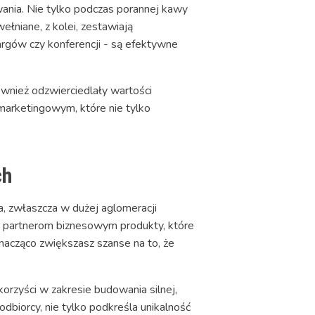
ania. Nie tylko podczas porannej kawy
łniane, z kolei, zestawiają
argów czy konferencji - są efektywne
ównież odzwierciedlały wartości
arketingowym, które nie tylko
ch
, zwłaszcza w dużej aglomeracji
ub partnerom biznesowym produkty, które
znacząco zwiększasz szanse na to, że
korzyści w zakresie budowania silnej,
dbiorcy, nie tylko podkreśla unikalność