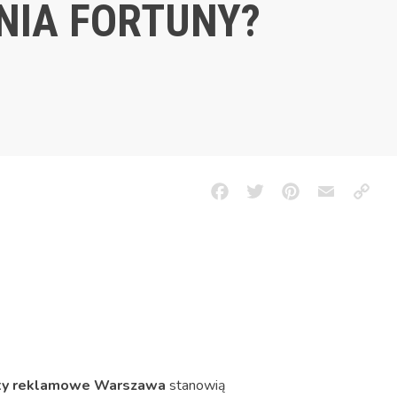
IA FORTUNY?
Facebook
Twitter
Pinterest
Email
Copy
Link
ety reklamowe Warszawa
stanowią