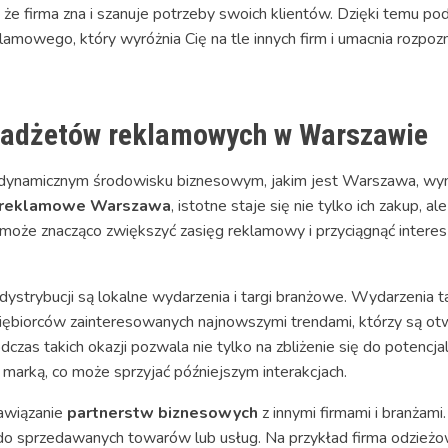
, że firma zna i szanuje potrzeby swoich klientów. Dzięki temu po
klamowego, który wyróżnia Cię na tle innych firm i umacnia rozpo
 gadżetów reklamowych w Warszawie
 dynamicznym środowisku biznesowym, jakim jest Warszawa, wy
y reklamowe Warszawa
, istotne staje się nie tylko ich zakup, 
że znacząco zwiększyć zasięg reklamowy i przyciągnąć interes k
dystrybucji są lokalne wydarzenia i targi branżowe. Wydarzenia
iorców zainteresowanych najnowszymi trendami, którzy są otwa
s takich okazji pozwala nie tylko na zbliżenie się do potencjal
 marką, co może sprzyjać późniejszym interakcjach.
awiązanie
partnerstw biznesowych
z innymi firmami i branżam
do sprzedawanych towarów lub usług. Na przykład firma odzieżo