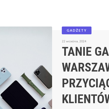
GADŻETY
22 września, 2024
TANIE G
WARSZAW
PRZYCIĄ
KLIENTÓ