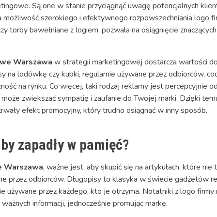
tingowe. Są one w stanie przyciągnąć uwagę potencjalnych klien
a możliwość szerokiego i efektywnego rozpowszechniania logo fi
 czy torby bawełniane z logiem, pozwala na osiągnięcie znaczący
mowe Warszawa
w strategii marketingowej dostarcza wartości dod
y na lodówkę czy kubki, regularnie używane przez odbiorców, co
cność na rynku. Co więcej, taki rodzaj reklamy jest percepcyjnie o
o może zwiększać sympatię i zaufanie do Twojej marki. Dzięki te
trwały efekt promocyjny, który trudno osiągnąć w inny sposób.
 by zapadły w pamięć?
we Warszawa
, ważne jest, aby skupić się na artykułach, które nie
ne przez odbiorców. Długopisy to klasyka w świecie gadżetów re
ie używane przez każdego, kto je otrzyma. Notatniki z logo firmy 
 ważnych informacji, jednocześnie promując markę.