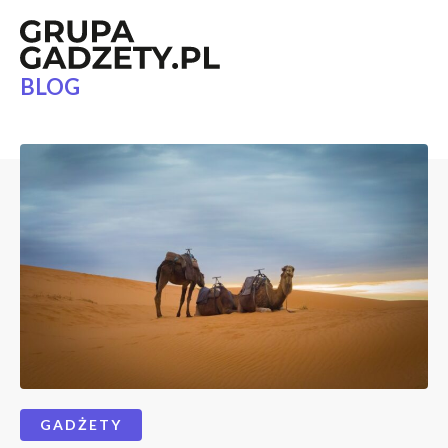
BLOG
GADŻETY