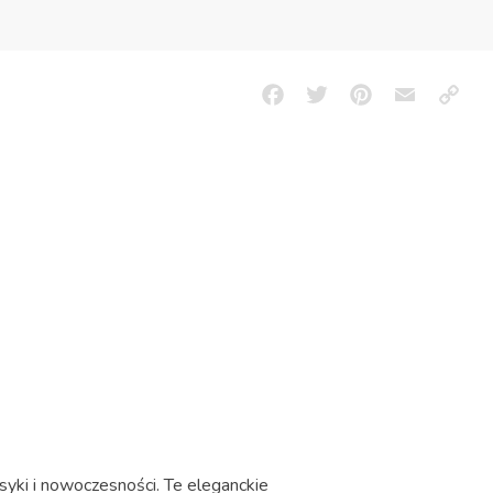
Facebook
Twitter
Pinterest
Email
Copy
Link
syki i nowoczesności. Te eleganckie