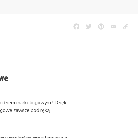
Facebook
Twitter
Pinterest
Email
Copy
Link
owe
rzędziem marketingowym? Dzięki
ingowe zawsze pod ręką.
, umieścić na nim informacje o