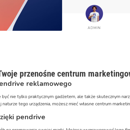
ADMIN
 Twoje przenośne centrum marketing
pendrive reklamowego
 być nie tylko praktycznym gadżetem, ale także skutecznym na
nej naturze tego urządzenia, możesz mieć własne centrum market
ięki pendrive
b na promowanie swojej marki. Możesz wygrawerować logo firmy