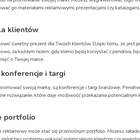
ować go materiałami reklamowymi, prezentacjami czy katalogami.
la klientów
ić świetny prezent dla Twoich klientów. Dzięki temu, że jest pr
owo, za każdym razem, gdy klienci będą korzystać z pendriva, bę
mięć o Twojej marce.
konferencje i targi
promować swoją markę, są konferencje i targi branżowe. Pendri
ne rozwiązanie, które daje możliwość przekazania potencjalnym 
 portfolio
ve reklamowy może stać się przenośnym portfolio. Możesz załado
sz mógł bez problemu pokazać potencjalnym klientom czy inwesto