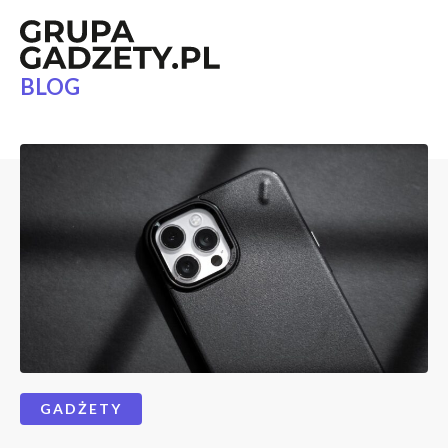
BLOG
GADŻETY