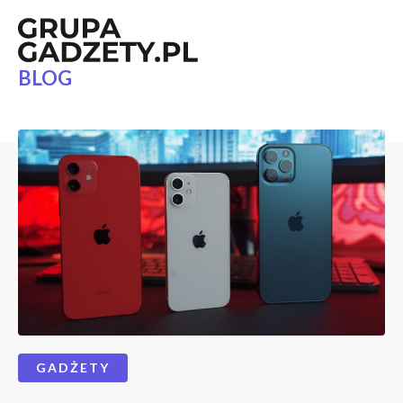
BLOG
GADŻETY