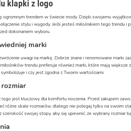
u klapki z logo
ły się ogromnym trendem w świecie mody. Dzięki swojemu wyjąt
czenie stylu i wygody. Jeśli jesteś miłośnikiem tego trendu i pla
przed dokonaniem wyboru.
iedniej marki
t zwrócenie uwagi na markę. Dobrze znane i renomowane marki za
miłośników trendu preferuje również marki, które mają większe z
symbolizuje i czy jest zgodna z Twoimi wartościami.
 rozmiar
 logo jest kluczowy dla komfortu noszenia. Przed zakupem zaw
ieć różne skale rozmiarów, dlatego nie polegaj tylko na swoim 
z szerokość swojej stopy, aby się upewnić, że wybrany rozmiar b
nia