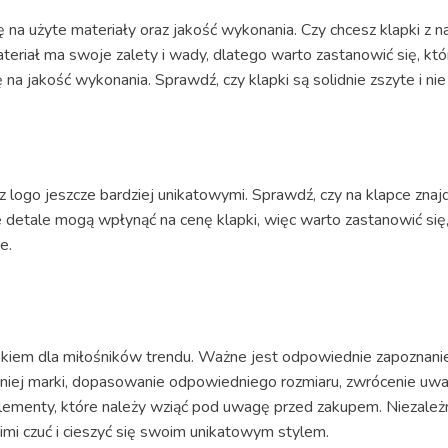
na użyte materiały oraz jakość wykonania. Czy chcesz klapki z n
riał ma swoje zalety i wady, dlatego warto zastanowić się, któr
 jakość wykonania. Sprawdź, czy klapki są solidnie zszyte i ni
 logo jeszcze bardziej unikatowymi. Sprawdź, czy na klapce znaj
, że detale mogą wpłynąć na cenę klapki, więc warto zastanowić si
e.
kiem dla miłośników trendu. Ważne jest odpowiednie zapoznanie 
iej marki, dopasowanie odpowiedniego rozmiaru, zwrócenie uwagi
lementy, które należy wziąć pod uwagę przed zakupem. Niezależni
nimi czuć i cieszyć się swoim unikatowym stylem.