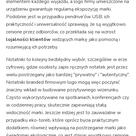
elementem każdego wyjazdu, a logo firmy umieszczone na
urządzeniu gwarantuje regularną ekspozycję marki.
Podobnie jest w przypadku pendrive'ów USB; ich
praktyczność i uniwersalność sprawiają, że są wyjątkowo
cenione przez odbiorców, co przekłada się na wzrost
lojalności klientów
widzących markę jako pomocną i
rozumiejącą ich potrzeby.
Notatniki to kolejny bezbłędny wybór, szczególnie w erze
cyfrowej, gdzie osobisty zapis ręcznych notatek jest przez
wielu postrzegany jako bardziej "prywatny" i "autentyczny".
Notatniki branded firmowym logo mogą więc poczynić
znaczny wkład w budowanie pozytywnego wizerunku.
Często wykorzystywane na spotkaniach, konferencjach czy
w codziennej pracy, skutecznie zapewniają stałą
widoczność marki. Jeszcze indziej jest to zauważalne w
przypadku eko-toreb, które oprócz bycia praktycznym
dodatkiem, również wpływają na postrzeganie marki jako
świadomej ekologicznie, co jest dzisiaj wyjątkowo cenione