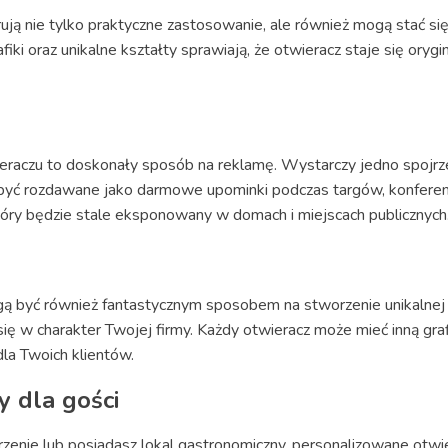
ują nie tylko praktyczne zastosowanie, ale również mogą stać s
ki oraz unikalne kształty sprawiają, że otwieracz staje się orygi
eraczu to doskonały sposób na reklamę. Wystarczy jedno spojrz
być rozdawane jako darmowe upominki podczas targów, konferenc
ry będzie stale eksponowany w domach i miejscach publicznych
ą być również fantastycznym sposobem na stworzenie unikalnej 
się w charakter Twojej firmy. Każdy otwieracz może mieć inną gra
la Twoich klientów.
y dla gości
arzenie lub posiadasz lokal gastronomiczny, personalizowane otw