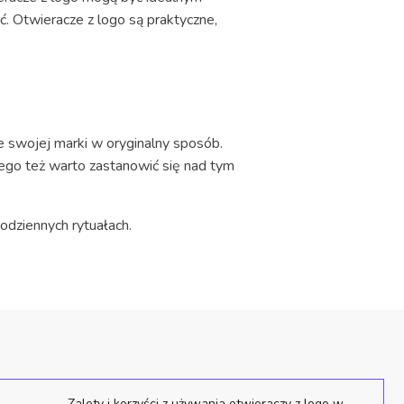
. Otwieracze z logo są praktyczne,
 swojej marki w oryginalny sposób.
atego też warto zastanowić się nad tym
odziennych rytuałach.
Zalety i korzyści z używania otwieraczy z logo w