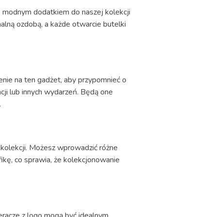
ię modnym dodatkiem do naszej kolekcji
nalną ozdobą, a każde otwarcie butelki
enie na ten gadżet, aby przypomnieć o
ji lub innych wydarzeń. Będą one
.
kolekcji. Możesz wprowadzić różne
fikę, co sprawia, że kolekcjonowanie
ieracze z logo mogą być idealnym