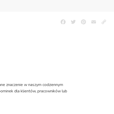
Facebook
Twitter
Pinterest
Email
Copy
Link
omne znaczenie w naszym codziennym
pominek dla klientów, pracowników lub