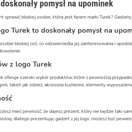
- doskonały pomysł na upominek
ent sprawić bliskiej osobie, która jest fanem marki Turek? Gadżet
logo Turek to doskonały pomysł na upo
sobie bliskiej coś, co odzwierciedla jej zainteresowania i upodob
adowolenie.
ów z logo Turek
rek oferuje szeroki wybór produktów, które z pewnością przypadn
ii, takich jak odzież, akcesoria kuchenne, elementy wyposażenia, 
ność
żesz mieć pewność, że dajesz prezent, który nie będzie taki sam 
nością, dlatego prezentując gadżet z jej logo, możesz być pewien