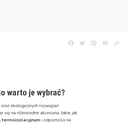
Facebook
Twitter
Pinterest
Email
Copy
Link
go warto je wybrać?
 oraz ekologicznych rozwiązań
e się na różnorodne akcesoria, takie jak
 termoizolacyjnym
i odporności na