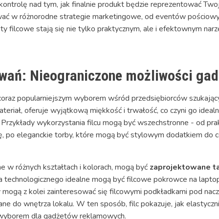
 kontrolę nad tym, jak finalnie produkt będzie reprezentować Tw
wać w różnorodne strategie marketingowe, od eventów pościowy
ty filcowe stają się nie tylko praktycznym, ale i efektownym n
ań: Nieograniczone możliwości gadż
 coraz popularniejszym wyborem wśród przedsiębiorców szukając
ateriał, oferuje wyjątkową miękkość i trwałość, co czyni go ide
rzykłady wykorzystania filcu mogą być wszechstronne - od prakty
ę, po eleganckie torby, które mogą być stylowym dodatkiem do c
e w różnych kształtach i kolorach, mogą być
zaprojektowane ta
ra technologicznego idealne mogą być filcowe pokrowce na laptopy,
y mogą z kolei zainteresować się filcowymi podkładkami pod nac
wane do wnętrza lokalu. W ten sposób, filc pokazuje, jak elasty
m wyborem dla gadżetów reklamowych.