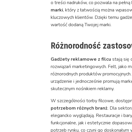
o treści nadruków, co pozwala na pełną
marki
, który z łatwością można wpaso
kluczowych klientów. Dzięki temu gadże
wartość dodaną Twojej marki.
Różnorodność zastosow
Gadżety reklamowe z filcu
stają się
rozwiązań marketingowych. Felt, jako m
różnorodnych produktów promocyjnych. P
urządzenie i jednocześnie promują mark
skutecznym nośnikiem reklamy.
W szczególności torby filcowe, dostępn
potrzebom różnych branż
. Dla sekto
elegancko wyglądają. Restauracje i bar
funkcjonalne, jak i estetycznie dopaso
potrzeb rynku, co czyni go doskonały