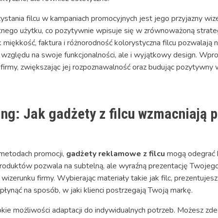
ystania filcu w kampaniach promocyjnych jest jego przyjazny wi
nego użytku, co pozytywnie wpisuje się w zrównoważoną strateg
k miękkość, faktura i różnorodność kolorystyczna filcu pozwalają
e względu na swoje funkcjonalności, ale i wyjątkowy design. Wp
irmy, zwiększając jej rozpoznawalność oraz budując pozytywny 
ing: Jak gadżety z filcu wzmacniają 
 metodach promocji,
gadżety reklamowe z filcu
mogą odegrać k
h produktów pozwala na subtelną, ale wyraźną prezentację Twojeg
zerunku firmy. Wybierając materiały takie jak filc, prezentujes
łynąć na sposób, w jaki klienci postrzegają Twoją markę.
okie możliwości adaptacji do indywidualnych potrzeb. Możesz zde