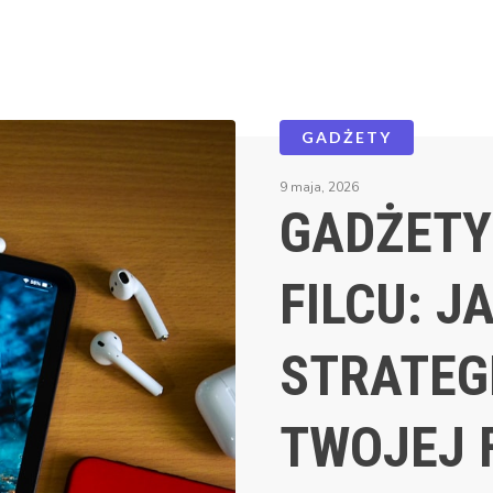
GADŻETY
9 maja, 2026
GADŻETY
FILCU: J
STRATEG
TWOJEJ 