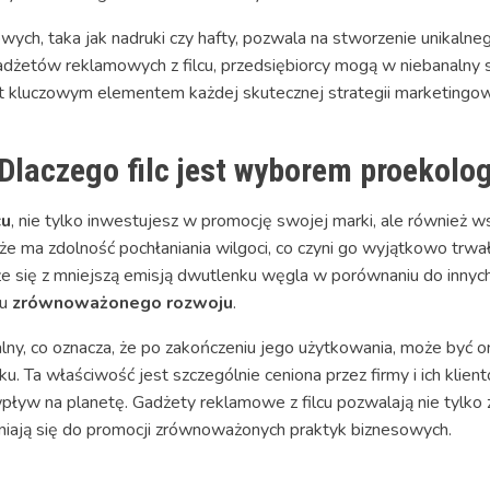
wych, taka jak nadruki czy hafty, pozwala na stworzenie unikalne
adżetów reklamowych z filcu, przedsiębiorcy mogą w niebanalny 
jest kluczowym elementem każdej skutecznej strategii marketingow
 Dlaczego filc jest wyborem proekolo
cu
, nie tylko inwestujesz w promocję swojej marki, ale również ws
 że ma zdolność pochłaniania wilgoci, co czyni go wyjątkowo trwa
e się z mniejszą emisją dwutlenku węgla w porównaniu do innych
hu
zrównoważonego rozwoju
.
alny, co oznacza, że po zakończeniu jego użytkowania, może być o
. Ta właściwość jest szczególnie ceniona przez firmy i ich klient
wpływ na planetę. Gadżety reklamowe z filcu pozwalają nie tylko
niają się do promocji zrównoważonych praktyk biznesowych.