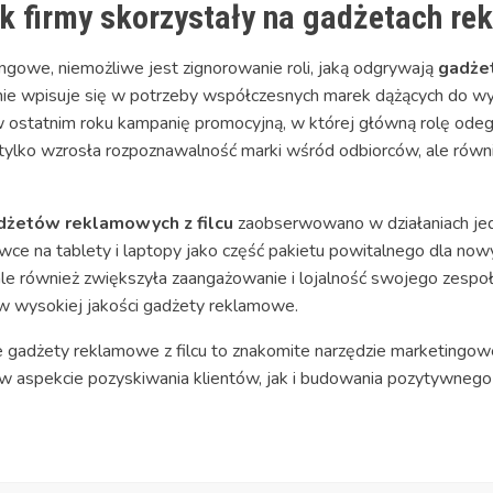
k firmy skorzystały na gadżetach rek
ingowe, niemożliwe jest zignorowanie roli, jaką odgrywają
gadżet
ealnie wpisuje się w potrzeby współczesnych marek dążących do wy
 ostatnim roku kampanię promocyjną, w której główną rolę odegrał
e tylko wzrosła rozpoznawalność marki wśród odbiorców, ale rów
dżetów reklamowych z filcu
zaobserwowano w działaniach jedn
ce na tablety i laptopy jako część pakietu powitalnego dla nowy
le również zwiększyła zaangażowanie i lojalność swojego zespo
 w wysokiej jakości gadżety reklamowe.
e gadżety reklamowe z filcu to znakomite narzędzie marketingowe
 aspekcie pozyskiwania klientów, jak i budowania pozytywnego 