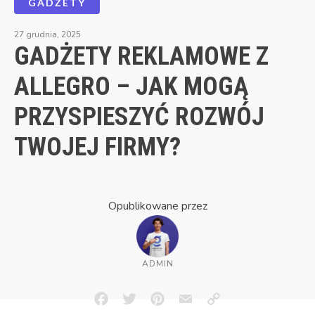
GADŻETY
27 grudnia, 2025
GADŻETY REKLAMOWE Z
ALLEGRO – JAK MOGĄ
PRZYSPIESZYĆ ROZWÓJ
TWOJEJ FIRMY?
Opublikowane przez
ADMIN
Facebook
Twitter
Pinterest
Email
Copy