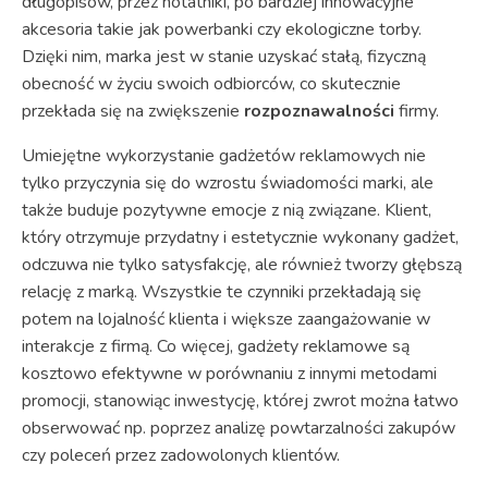
długopisów, przez notatniki, po bardziej innowacyjne
akcesoria takie jak powerbanki czy ekologiczne torby.
Dzięki nim, marka jest w stanie uzyskać stałą, fizyczną
obecność w życiu swoich odbiorców, co skutecznie
przekłada się na zwiększenie
rozpoznawalności
firmy.
Umiejętne wykorzystanie gadżetów reklamowych nie
tylko przyczynia się do wzrostu świadomości marki, ale
także buduje pozytywne emocje z nią związane. Klient,
który otrzymuje przydatny i estetycznie wykonany gadżet,
odczuwa nie tylko satysfakcję, ale również tworzy głębszą
relację z marką. Wszystkie te czynniki przekładają się
potem na lojalność klienta i większe zaangażowanie w
interakcje z firmą. Co więcej, gadżety reklamowe są
kosztowo efektywne w porównaniu z innymi metodami
promocji, stanowiąc inwestycję, której zwrot można łatwo
obserwować np. poprzez analizę powtarzalności zakupów
czy poleceń przez zadowolonych klientów.