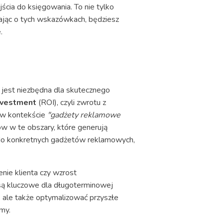
cia do księgowania. To nie tylko
tając o tych wskazówkach, będziesz
.
jest niezbędna dla skutecznego
investment
(ROI), czyli zwrotu z
I w kontekście
"gadżety reklamowe
w w te obszary, które generują
 do konkretnych gadżetów reklamowych,
nie klienta czy wzrost
 są kluczowe dla długoterminowej
 ale także optymalizować przyszłe
my.