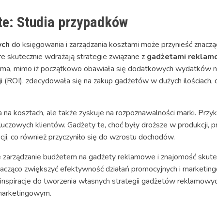
ęte: Studia przypadków
ych
do księgowania i zarządzania kosztami może przynieść znacząc
re skutecznie wdrażają strategie związane z
gadżetami reklam
firma, mimo iż początkowo obawiała się dodatkowych wydatków 
ji (ROI), zdecydowała się na zakup gadżetów w dużych ilościach,
a na kosztach, ale także zyskuje na rozpoznawalności marki. Przyk
czowych klientów. Gadżety te, choć były droższe w produkcji, pr
cji, co również przyczyniło się do wzrostu dochodów.
ne zarządzanie budżetem na gadżety reklamowe i znajomość skute
nacząco zwiększyć efektywność działań promocyjnych i marketing
 inspiracje do tworzenia własnych strategii gadżetów reklamowyc
 marketingowym.