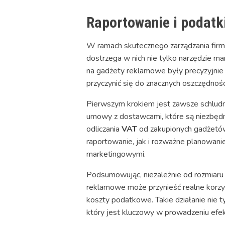
Raportowanie i podatki
W ramach skutecznego zarządzania firm
dostrzega w nich nie tylko narzędzie m
na gadżety reklamowe były precyzyjnie
przyczynić się do znacznych oszczędnośc
Pierwszym krokiem jest zawsze schludn
umowy z dostawcami, które są niezbędn
odliczania
VAT
od zakupionych gadżetó
raportowanie, jak i rozważne planowan
marketingowymi.
Podsumowując, niezależnie od rozmiaru 
reklamowe może przynieść realne korzyś
koszty podatkowe. Takie działanie nie 
który jest kluczowy w prowadzeniu efe