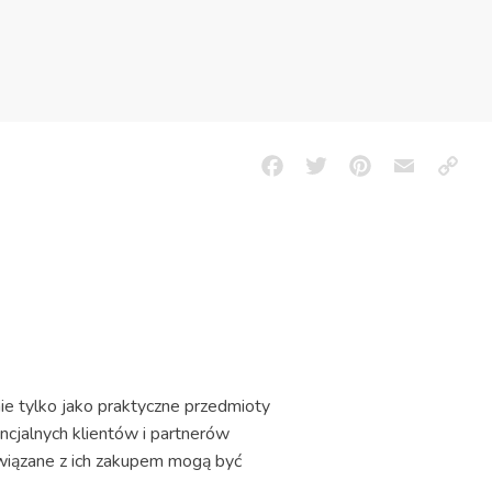
Facebook
Twitter
Pinterest
Email
Copy
Link
nie tylko jako praktyczne przedmioty
cjalnych klientów i partnerów
związane z ich zakupem mogą być