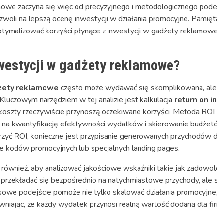
owe zaczyna się więc od precyzyjnego i metodologicznego podejś
ozwoli na lepszą ocenę inwestycji w działania promocyjne. Pamię
ptymalizować korzyści płynące z inwestycji w gadżety reklamowe
nwestycji w gadżety reklamowe?
żety reklamowe
często może wydawać się skomplikowana, ale 
luczowym narzędziem w tej analizie jest kalkulacja
return on 
te koszty rzeczywiście przynoszą oczekiwane korzyści. Metoda RO
na kwantyfikację efektywności wydatków i skierowanie budżetó
rzyć ROI, konieczne jest przypisanie generowanych przychodów
ie kodów promocyjnych lub specjalnych landing pages.
 również, aby analizować jakościowe wskaźniki takie jak zadowole
 przekładać się bezpośrednio na natychmiastowe przychody, ale
sowe podejście pomoże nie tylko skalować działania promocyjne,
iając, że każdy wydatek przynosi realną wartość dodaną dla fir