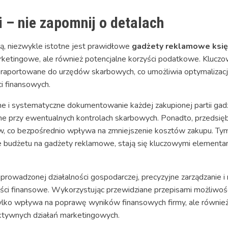
 – nie zapomnij o detalach
ą, niezwykle istotne jest prawidłowe
gadżety reklamowe ksi
arketingowe, ale również potencjalne korzyści podatkowe. Kluczo
 raportowane do urzędów skarbowych, co umożliwia optymalizac
i finansowych.
e i systematyczne dokumentowanie każdej zakupionej partii gad
e przy ewentualnych kontrolach skarbowych. Ponadto, przedsięb
w, co bezpośrednio wpływa na zmniejszenie kosztów zakupu. T
ie budżetu na gadżety reklamowe, stają się kluczowymi element
prowadzonej działalności gospodarczej, precyzyjne zarządzanie
ci finansowe. Wykorzystując przewidziane przepisami możliwośc
tylko wpływa na poprawę wyników finansowych firmy, ale również 
ktywnych działań marketingowych.