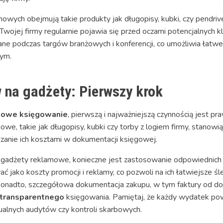
wych obejmują takie produkty jak długopisy, kubki, czy pendrive'
 Twojej firmy regularnie pojawia się przed oczami potencjalnych 
ne podczas targów branżowych i konferencji, co umożliwia łatwe
ym.
na gadżety: Pierwszy krok
mowe księgowanie
, pierwszą i najważniejszą czynnością jest 
we, takie jak długopisy, kubki czy torby z logiem firmy, stanowi
dzanie ich kosztami w dokumentacji księgowej.
gadżety reklamowe, konieczne jest zastosowanie odpowiednich 
ć jako koszty promocji i reklamy, co pozwoli na ich łatwiejsze śl
 Ponadto, szczegółowa dokumentacja zakupu, w tym faktury od 
transparentnego
księgowania. Pamiętaj, że każdy wydatek po
alnych audytów czy kontroli skarbowych.