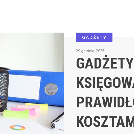
GADŻETY
29 grudnia, 2025
GADŻETY
KSIĘGOW
PRAWIDŁ
KOSZTAM