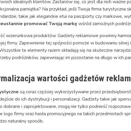
Twoich idealnych klientów. Zastanów się, co jest dla nich ważne 
cjonalna pamiątka? Na przykład, jeśli Twoja firma turystyczna s
ardzie, takie jak eleganckie etui na paszporty czy markowe, wy
ieustannie promować Twoją markę
wśród zamożnych podróżn
ć wizerunkowa produktów. Gadżety reklamowe powinny harmonij
 firmy. Zapewnienie tej spójności pomoże w budowaniu silnej ide
szystkie te elementy razem składają się na skuteczne narzędzia
trzeby podróżników, zapewniając im pozostanie na długo w ich pam
alizacja wartości gadżetów rekla
ystyczne
są coraz częściej wykorzystywane przez przedsiębiors
dejście do ich dystrybucji i personalizacji. Gadżety takie jak spe
io dobrane i zaprojektowane, mogą nie tylko podnieść rozpoznaw
ie logo firmy oraz hasła promocyjnego na takich przedmiotach spr
dzo naturalny sposób.