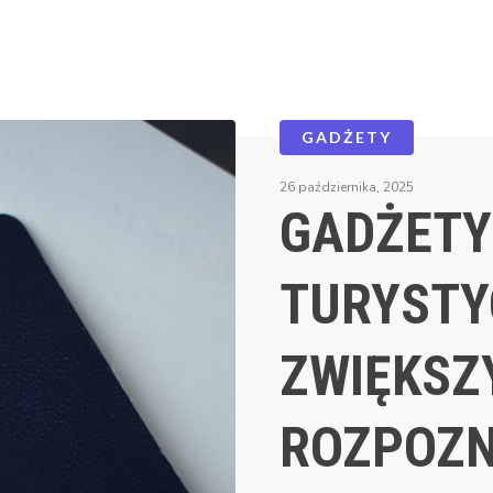
GADŻETY
26 października, 2025
GADŻETY
TURYSTY
ZWIĘKSZ
ROZPOZ