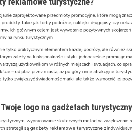
ty reklamowe turystyczne?
jalnie zaprojektowane przedmioty promocyjne, które mogą znac
produkty, takie jak torby podróżne, naklejki, długopisy, czy cieka
firmy. Ich głównym celem jest wywołanie pozytywnych skojarzeń
rmy na rynku turystycznym.
nie tylko praktycznym elementem każdej podróży, ale również 
órym zależy na funkcjonalności i stylu, jednocześnie promując m
owarzyszą użytkownikom w różnych miejscach i sytuacjach, co spra
e – od plaż, przez miasta, aż po góry i inne atrakcyjne turystyc
 tylko zwiększyć świadomość marki, ale także wzmocnić jej po
 Twoje logo na gadżetach turystyczn
turystycznym, wypracowanie skutecznych metod na zwiększenie r
ch strategii są
gadżety reklamowe turystyczne
z indywidualn