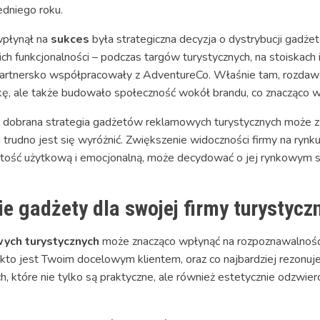
dniego roku.
wpłynął na
sukces
była strategiczna decyzja o dystrybucji gadże
 ich funkcjonalności – podczas targów turystycznych, na stoiska
e partnersko współpracowały z AdventureCo. Właśnie tam, rozd
kę, ale także budowało społeczność wokół brandu, co znacząco 
ie dobrana strategia gadżetów reklamowych turystycznych może 
i trudno jest się wyróżnić. Zwiększenie widoczności firmy na rynk
rtość użytkową i emocjonalną, może decydować o jej rynkowym s
 gadżety dla swojej firmy turystycz
ych turystycznych
może znacząco wpłynąć na rozpoznawalność 
to jest Twoim docelowym klientem, oraz co najbardziej rezonuje 
, które nie tylko są praktyczne, ale również estetycznie odzwierc