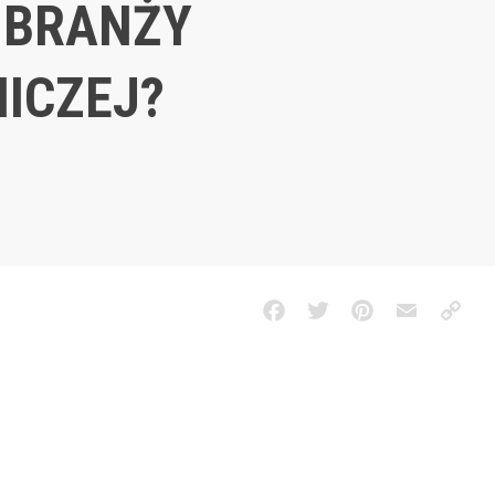
 BRANŻY
ICZEJ?
Facebook
Twitter
Pinterest
Email
Copy
Link