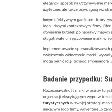
elegancki sposób na utrzymywanie marki
użyteczne, ale także przyciągają wzrok 
Innym efektywnym gadżetem, który zysk
logo i danymi kontaktowymi firmy. Ofer
otwierania butelek po naprawy małych aw
długotrwałe umiejscowienie marki w życ
Implementowanie spersonalizowanych ga
zwiększenia widoczności marki i wywoły
mogą pełnić rolę 'cichego ambasadora' 
Badanie przypadku: Su
Rozpoznawalność marki w branży turysty
organizacji ekscytujących wypraw trekk
turystycznych
w swojej strategii mark
unikalnym logo firmy, AdventureCo zano