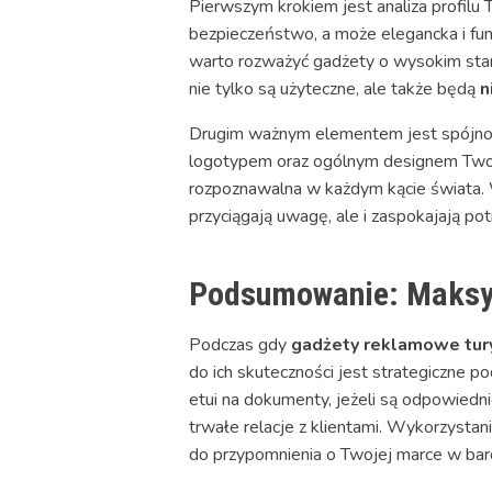
Pierwszym krokiem jest analiza profilu 
bezpieczeństwo, a może elegancka i funk
warto rozważyć gadżety o wysokim stand
nie tylko są użyteczne, ale także będą
n
Drugim ważnym elementem jest spójnoś
logotypem oraz ogólnym designem Twojej
rozpoznawalna w każdym kącie świata. W
przyciągają uwagę, ale i zaspokajają po
Podsumowanie: Maksym
Podczas gdy
gadżety reklamowe tur
do ich skuteczności jest strategiczne po
etui na dokumenty, jeżeli są odpowiedn
trwałe relacje z klientami. Wykorzystan
do przypomnienia o Twojej marce w bar