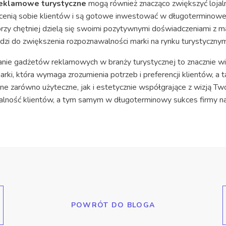
reklamowe turystyczne
mogą również znacząco zwiększyć lojaln
e cenią sobie klientów i są gotowe inwestować w długoterminowe
rzy chętniej dzielą się swoimi pozytywnymi doświadczeniami z m
dzi do zwiększenia rozpoznawalności marki na rynku turystycznym
ie gadżetów reklamowych w branży turystycznej to znacznie wię
rki, która wymaga zrozumienia potrzeb i preferencji klientów, 
e zarówno użyteczne, jak i estetycznie współgrające z wizją Two
ojalność klientów, a tym samym w długoterminowy sukces firmy na
POWRÓT DO BLOGA