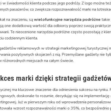
 w świadomości klienta podczas jego podróży. Z logo można też s
innych pasażerów, co zwiększa rozpoznawalność marki na lotniska
ał na znaczeniu, są
wielofunkcyjne narzędzia podróżne
takie
ują one dodatkową wartość dla odbiorcy poprzez swoją praktyczn
arii. Te nieocenione narzędzia podróżne często pozostają z klie
iu codziennym klienta.
dżetów reklamowych w strategii marketingowej turystycznej mo
wania pozytywnych skojarzeń z nią. Przemyślane gadżety nie tyl
w różnorodnych miejscach na całym świecie.
kces marki dzięki strategii gadżet
cznej ma kluczowe znaczenie dla odniesienia sukcesu na rynku. F
ingowych, doskonale to rozumie, decydując się na implementację
etingowej. Już w pierwszym roku od wprowadzenia personalizow
towała wzrost rozpoznawalności marki o 35%, co bezpośrednio pr