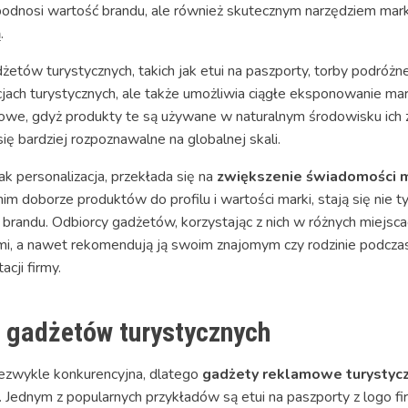
 podnosi wartość brandu, ale również skutecznym narzędziem mar
.
ów turystycznych, takich jak etui na paszporty, torby podróżne 
cjach turystycznych, ale także umożliwia ciągłe eksponowanie mark
ciowe, gdyż produkty te są używane w naturalnym środowisku ich
się bardziej rozpoznawalne na globalnej skali.
ak personalizacja, przekłada się na
zwiększenie świadomości m
 doborze produktów do profilu i wartości marki, stają się nie t
brandu. Odbiorcy gadżetów, korzystając z nich w różnych miejsca
ymi, a nawet rekomendują ją swoim znajomym czy rodzinie podcza
cji firmy.
 gadżetów turystycznych
iezwykle konkurencyjna, dlatego
gadżety reklamowe turystyc
. Jednym z popularnych przykładów są etui na paszporty z logo fir