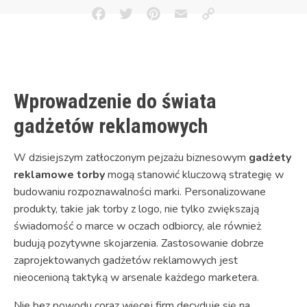
Facebook
Twitter
Pinterest
Email
Copy
Link
Wprowadzenie do świata
gadżetów reklamowych
W dzisiejszym zatłoczonym pejzażu biznesowym
gadżety
reklamowe torby
mogą stanowić kluczową strategię w
budowaniu rozpoznawalności marki. Personalizowane
produkty, takie jak torby z logo, nie tylko zwiększają
świadomość o marce w oczach odbiorcy, ale również
budują pozytywne skojarzenia. Zastosowanie dobrze
zaprojektowanych gadżetów reklamowych jest
nieocenioną taktyką w arsenale każdego marketera.
Nie bez powodu coraz więcej firm decyduje się na