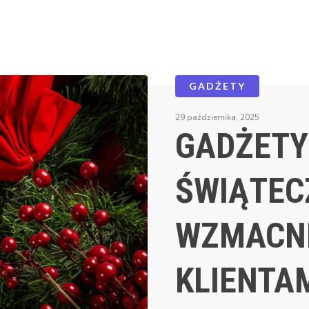
GADŻETY
29 października, 2025
GADŻETY
ŚWIĄTEC
WZMACNI
KLIENTA