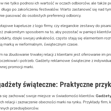
w nie tylko podnosi ich wartość w oczach odbiorców, ale także 
a długo po zakończeniu festiwalów. Warto zastanowić się nad ty
nie pasować do osobistych preferencji odbiorcy.
łajowe kapelusze z logo firmy, czy eleganckie zestawy do pisa
też znakomitym sposobem na to, aby pozostać w pamięci klientów 
rodukty, dzięki swojej unikalności, często stają się elementem roz
ją marką w nieformalnym, świątecznym czasie.
zbudowanie trwałej relacji z klientami jest oferowanie im prod
 oczekiwań i potrzeb. Gadżety reklamowe świąteczne z indywidu
wnej promocji marki.
gadżety świąteczne: Praktyczne przy
tara się zachować swoje miejsce w świadomości klientów.
Gadżety
elacji i zaznaczenie obecności marki na rynku. Przykłady firm, kt
 innych przedsiębiorców.