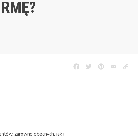
IRMĘ?
Facebook
Twitter
Pinterest
Email
Copy
Link
ntów, zarówno obecnych, jak i