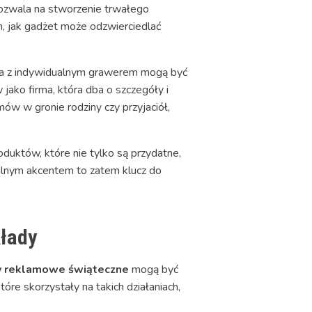
pozwala na stworzenie trwałego
m, jak gadżet może odzwierciedlać
nia z indywidualnym grawerem mogą być
jako firma, która dba o szczegóły i
mów w gronie rodziny czy przyjaciół,
uktów, które nie tylko są przydatne,
alnym akcentem to zatem klucz do
kłady
 reklamowe świąteczne
mogą być
óre skorzystały na takich działaniach,