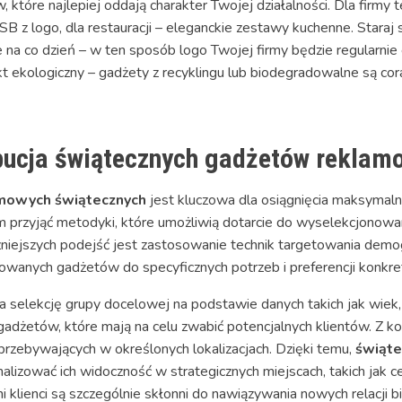
które najlepiej oddają charakter Twojej działalności. Dla firmy 
z logo, dla restauracji – eleganckie zestawy kuchenne. Staraj 
 na co dzień – w ten sposób logo Twojej firmy będzie regularn
t ekologiczny – gadżety z recyklingu lub biodegradowalne są cor
bucja świątecznych gadżetów reklam
mowych świątecznych
jest kluczowa dla osiągnięcia maksyma
tem przyjąć metodyki, które umożliwią dotarcie do wyselekcjonow
niejszych podejść jest zastosowanie technik targetowania demog
owanych gadżetów do specyficznych potrzeb i preferencji konkre
selekcję grupy docelowej na podstawie danych takich jak wiek, 
 gadżetów, które mają na celu zwabić potencjalnych klientów. Z k
przebywających w określonych lokalizacjach. Dzięki temu,
świąt
lizować ich widoczność w strategicznych miejscach, takich jak c
i klienci są szczególnie skłonni do nawiązywania nowych relacji 