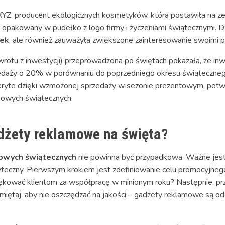
 XYZ, producent ekologicznych kosmetyków, która postawiła na 
pakowany w pudełko z logo firmy i życzeniami świątecznymi. Dzię
nek
, ale również zauważyła zwiększone zainteresowanie swoimi 
zwrotu z inwestycji) przeprowadzona po świętach pokazała, że i
edaży o 20% w porównaniu do poprzedniego okresu świątecznego
kryte dzięki wzmożonej sprzedaży w sezonie prezentowym, potwie
mowych świątecznych.
dżety reklamowe na święta?
owych świątecznych
nie powinna być przypadkowa. Ważne jest,
żyteczny. Pierwszym krokiem jest zdefiniowanie celu promocyjneg
ękować klientom za współpracę w minionym roku? Następnie, prze
miętaj, aby nie oszczędzać na jakości – gadżety reklamowe są od