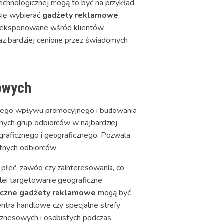
technologicznej mogą to być na przykład
się wybierać
gadżety reklamowe
,
ie eksponowane wśród klientów.
az bardziej cenione przez świadomych
owych
lnego wpływu promocyjnego i budowania
anych grup odbiorców w najbardziej
raficznego i geograficznego. Pozwala
tnych odbiorców.
płeć, zawód czy zainteresowania, co
olei targetowanie geograficzne
eczne gadżety reklamowe
mogą być
entra handlowe czy specjalne strefy
biznesowych i osobistych podczas