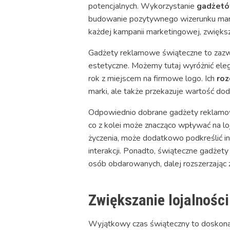
potencjalnych. Wykorzystanie
gadżetó
budowanie pozytywnego wizerunku mark
każdej kampanii marketingowej, zwiększ
Gadżety reklamowe świąteczne to zazwyc
estetyczne. Możemy tutaj wyróżnić ele
rok z miejscem na firmowe logo. Ich
ro
marki, ale także przekazuje wartość do
Odpowiednio dobrane gadżety reklamowe
co z kolei może znacząco wpływać na loj
życzenia, może dodatkowo podkreślić in
interakcji. Ponadto, świąteczne gadże
osób obdarowanych, dalej rozszerzając z
Zwiększanie lojalnośc
Wyjątkowy czas świąteczny to doskonała