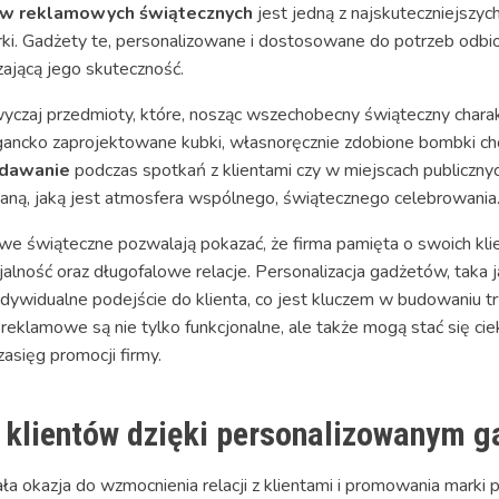
w reklamowych świątecznych
jest jedną z najskuteczniejszyc
i. Gadżety te, personalizowane i dostosowane do potrzeb odbi
ającą jego skuteczność.
zaj przedmioty, które, nosząc wszechobecny świąteczny charakt
gancko zaprojektowane kubki, własnoręcznie zdobione bombki ch
zdawanie
podczas spotkań z klientami czy w miejscach publiczny
daną, jaką jest atmosfera wspólnego, świątecznego celebrowania
 świąteczne pozwalają pokazać, że firma pamięta o swoich klie
alność oraz długofalowe relacje. Personalizacja gadżetów, taka j
dywidualne podejście do klienta, co jest kluczem w budowaniu 
ty reklamowe są nie tylko funkcjonalne, ale także mogą stać si
asięg promocji firmy.
i klientów dzięki personalizowanym 
 okazja do wzmocnienia relacji z klientami i promowania marki