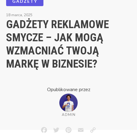
GADŻETY
18 marca, 2025
GADŻETY REKLAMOWE
SMYCZE – JAK MOGĄ
WZMACNIAĆ TWOJĄ
MARKĘ W BIZNESIE?
Opublikowane przez
ADMIN
Facebook
Twitter
Pinterest
Email
Copy