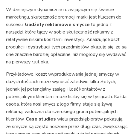
W dzisiejszym dynamicznie rozwijającym się świecie
marketingu, skuteczność promocji marki jest kluczem do
sukcesu.
Gadżety reklamowe smycze
to jedno z
narzędzi, które łączy w sobie skuteczność reklamy z
relatywnie niskimi kosztami inwestycji. Analizując koszt
produkcji i dystrybucji tych przedmiotów, okazuje się, że są
one znacznie bardziej opłacalne, niż mogłoby się wydawać
na pierwszy rzut oka.
Przykładowo, koszt wyprodukowania jednej smyczy w
dużych ilościach może wynosić zaledwie kilka złotych,
jednak jej potencjalny zasięg i ilość kontaktów z
potencjalnymi klientami może liczby się w tysiącach. Każda
osoba, która nosi smycz z logo firmy, staje się żywą
reklamą, widoczną dla szerokiego grona potencjalnych
klientów.
Case studies
wielu przedsiębiorstw pokazują,
że smycze są często noszone przez długi czas, zwiększając
tym samym czas ekspozycji marki wśród potencjalnych