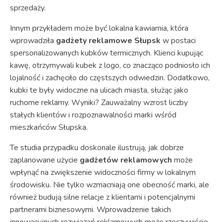
sprzedaży.
Innym przykładem może być lokalna kawiarnia, która
wprowadziła
gadżety reklamowe Słupsk
w postaci
spersonalizowanych kubków termicznych. Klienci kupując
kawę, otrzymywali kubek z logo, co znacząco podniosło ich
lojalność i zachęciło do częstszych odwiedzin. Dodatkowo,
kubki te były widoczne na ulicach miasta, służąc jako
ruchome reklamy. Wyniki? Zauważalny wzrost liczby
stałych klientów i rozpoznawalności marki wśród
mieszkańców Słupska.
Te studia przypadku doskonale ilustrują, jak dobrze
zaplanowane użycie
gadżetów reklamowych
może
wpłynąć na zwiększenie widoczności firmy w lokalnym
środowisku. Nie tylko wzmacniają one obecność marki, ale
również budują silne relacje z klientami i potencjalnymi
partnerami biznesowymi. Wprowadzenie takich
innowacyjnych rozwiązań reklamowych może rzeczywiście