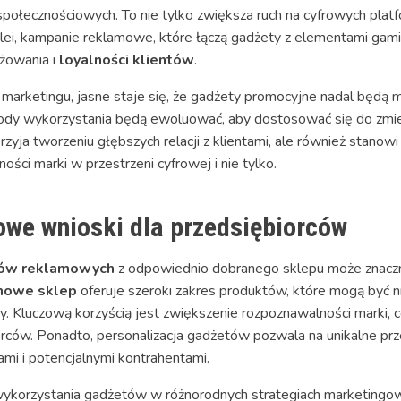
społecznościowych. To nie tylko zwiększa ruch na cyfrowych plat
kolei, kampanie reklamowe, które łączą gadżety z elementami gam
żowania i
loyalności klientów
.
 marketingu, jasne staje się, że gadżety promocyjne nadal będą 
ody wykorzystania będą ewoluować, aby dostosować się do zmieni
zyja tworzeniu głębszych relacji z klientami, ale również stano
ści marki w przestrzeni cyfrowej i nie tylko.
we wnioski dla przedsiębiorców
ów reklamowych
z odpowiednio dobranego sklepu może znaczni
mowe sklep
oferuje szeroki zakres produktów, które mogą być ni
y. Kluczową korzyścią jest zwiększenie rozpoznawalności marki, 
rców. Ponadto, personalizacja gadżetów pozwala na unikalne prz
ami i potencjalnymi kontrahentami.
wykorzystania gadżetów w różnorodnych strategiach marketingo