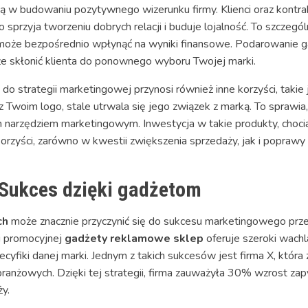
 w budowaniu pozytywnego wizerunku firmy. Klienci oraz kontrah
 sprzyja tworzeniu dobrych relacji i buduje lojalność. To szczegó
lacji może bezpośrednio wpłynąć na wyniki finansowe. Podarowanie
 skłonić klienta do ponownego wyboru Twojej marki.
rategii marketingowej przynosi również inne korzyści, takie jak
u z Twoim logo, stale utrwala się jego związek z marką. To sprawi
 narzędziem marketingowym. Inwestycja w takie produkty, cho
orzyści, zarówno w kwestii zwiększenia sprzedaży, jak i poprawy 
 Sukces dzięki gadżetom
ch
może znacznie przyczynić się do sukcesu marketingowego prz
ii promocyjnej
gadżety reklamowe sklep
oferuje szeroki wach
yfiki danej marki. Jednym z takich sukcesów jest firma X, któr
ranżowych. Dzięki tej strategii, firma zauważyła 30% wzrost za
y.