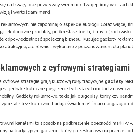
się na trwały oraz pozytywny wizerunek Twojej firmy w oczach kl
izją i wartościami marki.
w reklamowych, nie zapominaj o aspekcie ekologii. Coraz więcej 
c ekologiczne produkty, podkreślasz troskę firmy o środowisko n
aże odpowiedzialność społeczną biznesu. Kupując gadżety rekl
ko atrakcyjne, ale również wykonane z poszanowaniem dla planet
reklamowych z cyfrowymi strategiam
 cyfrowe strategie grają kluczową rolę, tradycyjne
gadżety re
jest jednak skuteczne połączenie tych starych metod z nowocze
ilny. Gadżety reklamowe, takie jak długopisy, torby czy pendriv
 życie, ale też skutecznie budują świadomość marki, angażując o
rowymi kanałami to sposób na podkreślenie obecności marki w wi
ny na tradycyjnym gadżecie, który po zeskanowaniu przenosi o