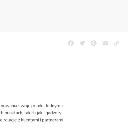
Facebook
Twitter
Pinterest
Email
Copy
Link
omowania swojej marki. Jednym z
h punktach, takich jak "gadżety
relacje z klientami i partnerami