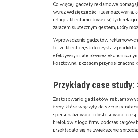
Co więcej, gadżety reklamowe pomagają
wyraz
wdzięczności
i zaangażowania, co
relacji z klientami i trwałość tych re
zarazem skutecznym gestem, który może
Wprowadzenie gadżetów reklamowych do st
to, że klient często korzysta z produkt
efektywnym, ale również ekonomicznym
kosztowna, z czasem przynosi znaczne k
Przykłady case study:
Zastosowanie
gadżetów reklamowy
firmy, które włączyły do swojej strateg
spersonalizowane i dostosowane do spec
breloków z logo firmy podczas targów b
przekładało się na zwiększenie sprzedaż