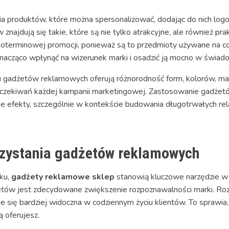
a produktów, które można spersonalizować, dodając do nich logo
ajdują się takie, które są nie tylko atrakcyjne, ale również prak
goterminowej promocji, ponieważ są to przedmioty używane na c
acząco wpłynąć na wizerunek marki i osadzić ją mocno w świad
niu gadżetów reklamowych oferują różnorodność form, kolorów, m
oczekiwań każdej kampanii marketingowej. Zastosowanie gadżet
fekty, szczególnie w kontekście budowania długotrwałych relacji
rzystania gadżetów reklamowych
nku,
gadżety reklamowe sklep
stanowią kluczowe narzędzie w 
tów jest zdecydowane zwiększenie rozpoznawalności marki. Rozd
e się bardziej widoczna w codziennym życiu klientów. To sprawia, 
ą oferujesz.