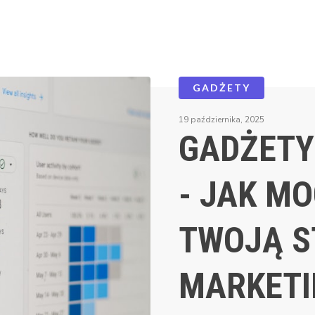
GADŻETY
19 października, 2025
GADŻETY
- JAK M
TWOJĄ S
MARKET