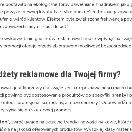
tóre postawiło na ekologiczne torby bawełniane z nadrukiem jako
 powyżej pewnej kwoty. Nie tylko podkreśliło to zaangażowanie 
 zaufanie wśród klientów. Efektem była zwiększona frekwencja po
rozpowszechnianym „z ust do ust”.
czne wykorzystanie gadżetów reklamowych może wpłynąć na zwię
rmy promocji oferuje przedsiębiorstwom możliwość bezpośrednie
dżety reklamowe dla Twojej firmy?
ch jest kluczowy dla zwiększenia rozpoznawalności marki i bu
ekcji powinno być dostosowanie produktów do specyfiki
branży
i 
to młodzi profesjonaliści, rodziny, a może seniorzy? Odpowiedź n
rzyczynią się do skutecznej promocji.
lep
", zwróć uwagę na aktualne trendy i nowości rynkowe, które
ć się na jakości oferowanych produktów. Wysokiej klasy materia