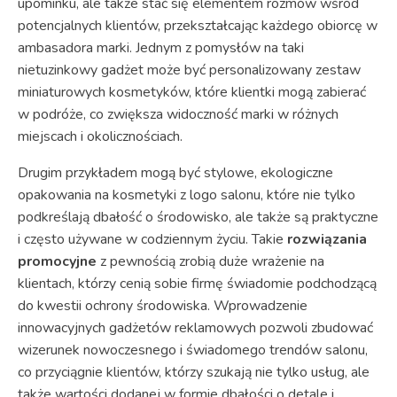
upominku, ale także stać się elementem rozmów wśród
potencjalnych klientów, przekształcając każdego obiorcę w
ambasadora marki. Jednym z pomysłów na taki
nietuzinkowy gadżet może być personalizowany zestaw
miniaturowych kosmetyków, które klientki mogą zabierać
w podróże, co zwiększa widoczność marki w różnych
miejscach i okolicznościach.
Drugim przykładem mogą być stylowe, ekologiczne
opakowania na kosmetyki z logo salonu, które nie tylko
podkreślają dbałość o środowisko, ale także są praktyczne
i często używane w codziennym życiu. Takie
rozwiązania
promocyjne
z pewnością zrobią duże wrażenie na
klientach, którzy cenią sobie firmę świadomie podchodzącą
do kwestii ochrony środowiska. Wprowadzenie
innowacyjnych gadżetów reklamowych pozwoli zbudować
wizerunek nowoczesnego i świadomego trendów salonu,
co przyciągnie klientów, którzy szukają nie tylko usług, ale
także wartości dodanej w formie dbałości o detale i