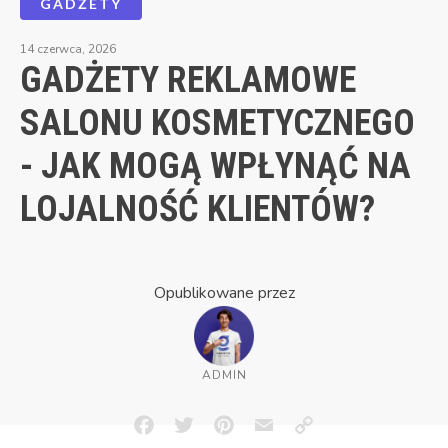
GADŻETY
14 czerwca, 2026
GADŻETY REKLAMOWE
SALONU KOSMETYCZNEGO
- JAK MOGĄ WPŁYNĄĆ NA
LOJALNOŚĆ KLIENTÓW?
Opublikowane przez
ADMIN
Facebook
Twitter
Pinterest
Email
Copy