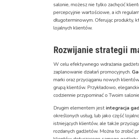
salonie, możesz nie tylko zachęcić kli
percepcyjnie wartościowe, a ich regul
długoterminowym. Oferując produkty, k
lojalnych klientów.
Rozwijanie strategii 
W celu efektywnego wdrażania gadżet
zaplanowanie działań promocyjnych.
Ga
marki oraz przyciąganiu nowych klientó
grupą klientów. Przykładowo, eleganck
codziennie przypominać o Twoim salonie
Drugim elementem jest
integracja g
określonych usług, lub jako część lojal
istniejących klientów, ale także przyc
rozdanych gadżetów. Można to zrobić prz
klientów dotyczącego samego gadżetu.