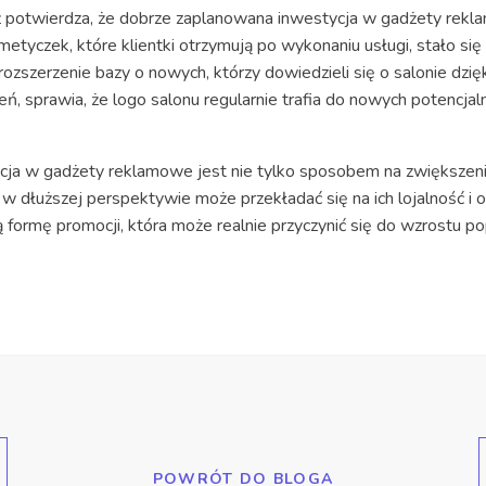
ż potwierdza, że dobrze zaplanowana inwestycja w gadżety rek
tyczek, które klientki otrzymują po wykonaniu usługi, stało si
e rozszerzenie bazy o nowych, którzy dowiedzieli się o salonie dz
ń, sprawia, że logo salonu regularnie trafia do nowych potencjalnyc
ycja w gadżety reklamowe jest nie tylko sposobem na zwiększeni
co w dłuższej perspektywie może przekładać się na ich lojalność i
formę promocji, która może realnie przyczynić się do wzrostu po
POWRÓT DO BLOGA