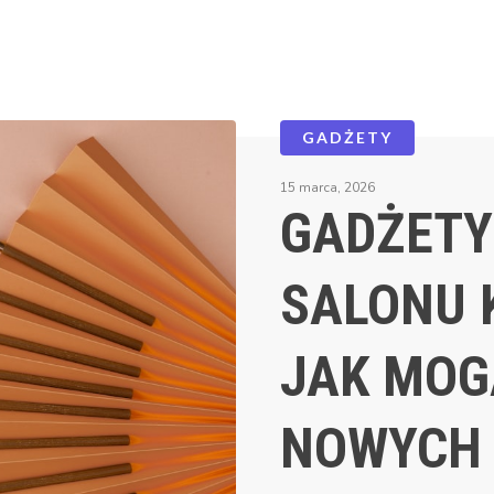
GADŻETY
15 marca, 2026
GADŻETY
SALONU 
JAK MOG
NOWYCH 