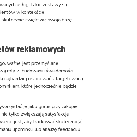
owanych usług. Takie zestawy są
lientów w kontekście
e skutecznie zwiększać swoją bazę
żetów reklamowych
o, ważne jest przemyślane
wą rolę w budowaniu świadomości
dą najbardziej rezonować z targetowaną
ominkiem, które jednocześnie będzie
orzystać je jako gratis przy zakupie
 nie tylko zwiększają satysfakcję
 ważne jest, aby trackować skuteczność
ymaniu upominku, lub analizę feedbacku