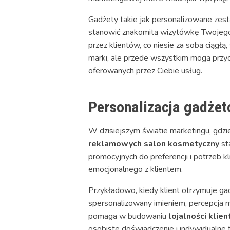
Gadżety takie jak personalizowane zesta
stanowić znakomitą wizytówkę Twojego s
przez klientów, co niesie za sobą ciąg
marki, ale przede wszystkim mogą przyc
oferowanych przez Ciebie usług.
Personalizacja gadżetó
W dzisiejszym światie marketingu, gdzie
reklamowych salon kosmetyczny
st
promocyjnych do preferencji i potrzeb k
emocjonalnego z klientem.
Przykładowo, kiedy klient otrzymuje gad
spersonalizowany imieniem, percepcja m
pomaga w budowaniu
lojalności klien
osobiste doświadczenie i indywidualne 