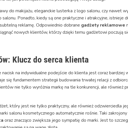
wy do makijażu, eleganckie lusterka z logo salonu, czy nawet wyso
alonu. Ponadto, kiedy są one praktyczne i atrakcyjne, istnieje 
łą, subtelną reklamę. Odpowiednio dobrane
gadżety reklamowe
n
iągnąć nowych klientów, którzy dzięki temu gadżetowi poczują si
w: Klucz do serca klienta
 nacisk na indywidualne podejście do klienta jest coraz bardziej 
aje się fundamentem strategii budowania trwałej relacji z odbi
lientów nie tylko wyróżnia markę na tle konkurencji, ale również 
żet, który jest nie tylko praktyczny, ale również odzwierciedla j
arki salonu kosmetycznego automatycznie rośnie. Taki zakrojony 
ta
oraz znacząco zwiększa jego sympatię do marki. Jest to szczeg
traktowanie są na wagę złota.