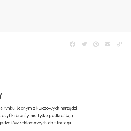
Facebook
Twitter
Pinterest
Email
Copy
Link
y
a rynku. Jednym z kluczowych narzędzi,
cyfiki branży, nie tylko podkreślają
 gadżetów reklamowych do strategii