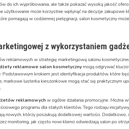
entów do ich wypróbowania, ale także pokazać wysoką jakość ofer
arne użytkowanie może korzystnie wpłynąć na decyzje zakupowe k
tóre pomagają w codziennej pielęgnacji, salon kosmetyczny moż
marketingowej z wykorzystaniem gad
ów reklamowych w strategię marketingową salonu kosmetyczneg
dżety reklamowe salon kosmetyczny
mogą odgrywać kluczo
w. Podstawowym krokiem jest identyfikacja produktów, które bę
ie, markowe lusterka kieszonkowe mogą stać się praktycznym up
.
adżetów reklamowych
w ogólne działania promocyjne. Można wyk
nościowego programu dla stałych klientów. Tego rodzaju inicjatywy
iągają nowych, którzy poszukują dodatkowej wartości. Dodatkowo,
ez monitoring, jak często nowi klienci odwiedzają salon po otrz