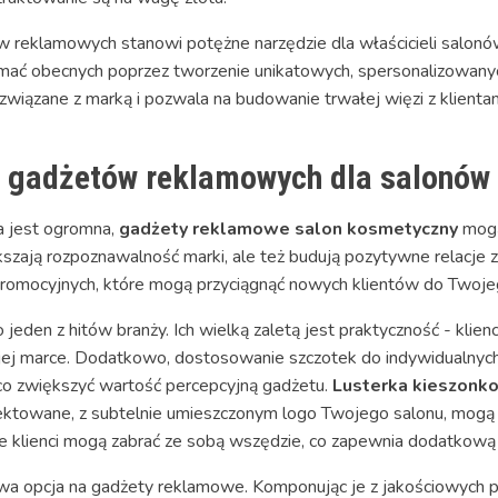
 reklamowych stanowi potężne narzędzie dla właścicieli salonó
zymać obecnych poprzez tworzenie unikatowych, spersonalizowany
iązane z marką i pozwala na budowanie trwałej więzi z klientam
h gadżetów reklamowych dla salonów
a jest ogromna,
gadżety reklamowe salon kosmetyczny
mogą
kszają rozpoznawalność marki, ale też budują pozytywne relacje z 
romocyjnych, które mogą przyciągnąć nowych klientów do Twoje
eden z hitów branży. Ich wielką zaletą jest praktyczność - klienc
jej marce. Dodatkowo, dostosowanie szczotek do indywidualnych 
ąco zwiększyć wartość percepcyjną gadżetu.
Lusterka kieszonk
ektowane, z subtelnie umieszczonym logo Twojego salonu, mogą 
óre klienci mogą zabrać ze sobą wszędzie, co zapewnia dodatkową
kawa opcja na gadżety reklamowe. Komponując je z jakościowyc