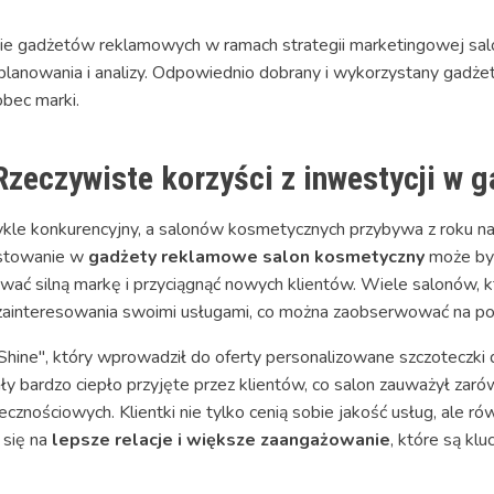
e gadżetów reklamowych w ramach strategii marketingowej sa
 planowania i analizy. Odpowiednio dobrany i wykorzystany gadże
obec marki.
 Rzeczywiste korzyści z inwestycji w 
kle konkurencyjny, a salonów kosmetycznych przybywa z roku na 
westowanie w
gadżety reklamowe salon kosmetyczny
może być
ać silną markę i przyciągnąć nowych klientów. Wiele salonów, k
ainteresowania swoimi usługami, co można zaobserwować na podst
ine", który wprowadził do oferty personalizowane szczoteczki d
ły bardzo ciepło przyjęte przez klientów, co salon zauważył zarów
ecznościowych. Klientki nie tylko cenią sobie jakość usług, ale 
 się na
lepsze relacje i większe zaangażowanie
, które są k