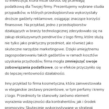
to inwestycja, która może obrócić się przewagą
podatkową dla Twojej firmy. Prezentujemy wybrane studia
przypadków, w których przedsiębiorstwa wykorzystały
droższe gadżety reklamowe, osiągając znaczące korzyści
finansowe. Na przykład, jedno z przedsiębiorstw
działających w branży technologicznej zdecydowało się na
zakup ekskluzywnych pendrive’ów z logo firmy, które służą
nie tylko jako praktyczny przedmiot, ale również jako
skuteczne narzędzie marketingowe. Dzięki umiejętnemu
zagospodarowaniu takich gadżetów w ramach kosztów
uzyskania przychodów, firma mogła
zmniejszyć swoje
zobowiązania podatkowe
, co w efekcie przyczyniło się
do lepszej rentowności działalności.
Inny przykład to firma kosmetyczna, która zainwestowała
w eleganckie zestawy prezentowe, w tym perfumy i kremy
z logo. Przedmioty te stanowiły zarówno element
wyrażenia wdzięczności dla kontrahentów, jak i środek
promocyjny. Skutecznie wykorzystywane w strategii