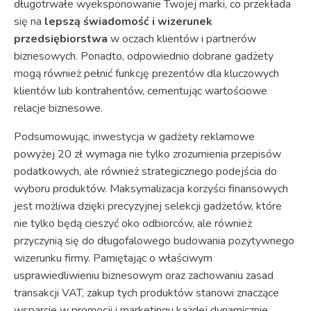
długotrwałe wyeksponowanie Twojej marki, co przekłada
się na
lepszą świadomość i wizerunek
przedsiębiorstwa
w oczach klientów i partnerów
biznesowych. Ponadto, odpowiednio dobrane gadżety
mogą również pełnić funkcję prezentów dla kluczowych
klientów lub kontrahentów, cementując wartościowe
relacje biznesowe.
Podsumowując, inwestycja w gadżety reklamowe
powyżej 20 zł wymaga nie tylko zrozumienia przepisów
podatkowych, ale również strategicznego podejścia do
wyboru produktów. Maksymalizacja korzyści finansowych
jest możliwa dzięki precyzyjnej selekcji gadżetów, które
nie tylko będą cieszyć oko odbiorców, ale również
przyczynią się do długofalowego budowania pozytywnego
wizerunku firmy. Pamiętając o właściwym
usprawiedliwieniu biznesowym oraz zachowaniu zasad
transakcji VAT, zakup tych produktów stanowi znaczące
wsparcie w promocji i marketingu każdej dynamicznie