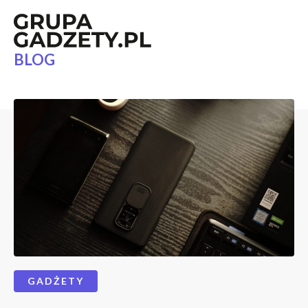
BLOG
GADŻETY