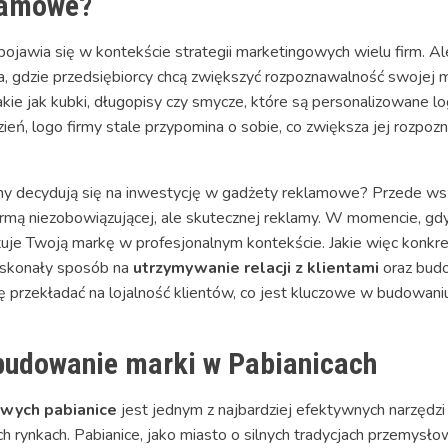
lamowe?
jawia się w kontekście strategii marketingowych wielu firm. Al
a, gdzie przedsiębiorcy chcą zwiększyć rozpoznawalność swojej m
akie jak kubki, długopisy czy smycze, które są personalizowane 
zień, logo firmy stale przypomina o sobie, co zwiększa jej rozp
rmy decydują się na inwestycję w gadżety reklamowe? Przede ws
formą niezobowiązującej, ale skutecznej reklamy. W momencie, gdy
uje Twoją markę w profesjonalnym kontekście. Jakie więc konkretn
doskonały sposób na
utrzymywanie relacji z klientami
oraz budo
przekładać na lojalność klientów, co jest kluczowe w budowaniu 
budowanie marki w Pabianicach
wych pabianice
jest jednym z najbardziej efektywnych narzędzi
ch rynkach. Pabianice, jako miasto o silnych tradycjach przemysło