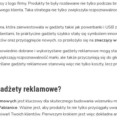
sy z logo firmy. Produkty te były rozdawane nie tylko podczas b
go klienta. Taka strategia nie tylko zwiększyła rozpoznawalnoś
zna, która zainwestowała w gadżety takie jak powerbanki i USB 
lientami, te praktyczne gadżety szybko stały się symbolem innowac
ntów oraz przyciągnięcie nowych, co przełożyło się na
znaczący w
odpowiednio dobrane i wykorzystane gadżety reklamowe mogą st
iększają rozpoznawalność marki, ale także przyczyniają się do g
yślane gadżety reklamowe stanowią więc nie tylko koszty, lecz 
gadżety reklamowe?
amowych
jest kluczowy dla skutecznego budowania wizerunku ma
abianice
. Ważne jest, aby produkty te nie tylko przyciągały u
zekiwań Twoich klientów. Pierwszym krokiem jest więc dokładna a