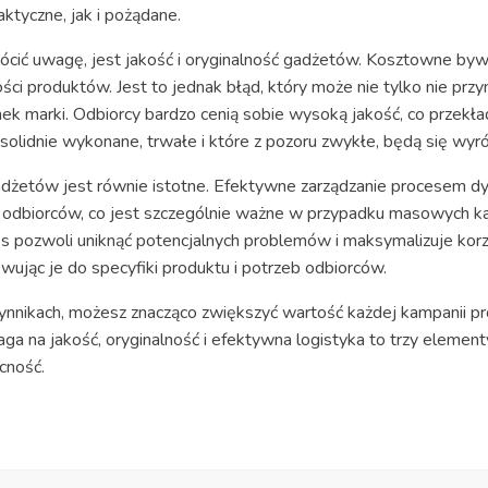
aktyczne, jak i pożądane.
ócić uwagę, jest jakość i oryginalność gadżetów. Kosztowne byw
ości produktów. Jest to jednak błąd, który może nie tylko nie prz
 marki. Odbiorcy bardzo cenią sobie wysoką jakość, co przekłada 
olidnie wykonane, trwałe i które z pozoru zwykłe, będą się wyróż
adżetów jest równie istotne. Efektywne zarządzanie procesem d
odbiorców, co jest szczególnie ważne w przypadku masowych k
pozwoli uniknąć potencjalnych problemów i maksymalizuje korzyś
wując je do specyfiki produktu i potrzeb odbiorców.
zynnikach, możesz znacząco zwiększyć wartość każdej kampanii 
na jakość, oryginalność i efektywna logistyka to trzy elementy
cność.