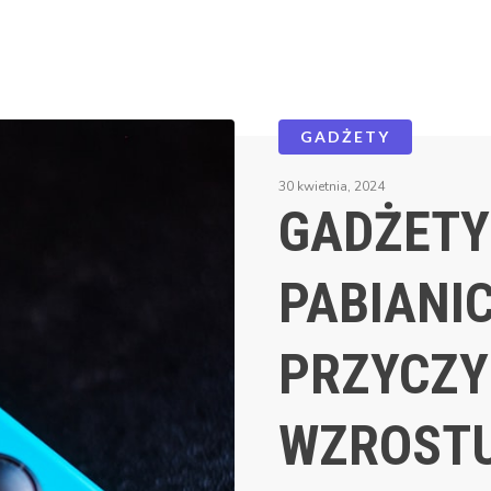
GADŻETY
30 kwietnia, 2024
GADŻETY
PABIANI
PRZYCZYN
WZROST