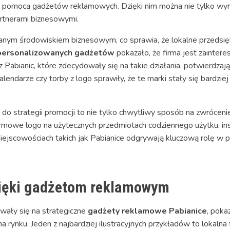
pomocą gadżetów reklamowych. Dzięki nim można nie tylko wyróżn
artnerami biznesowymi.
wanym środowiskiem biznesowym, co sprawia, że lokalne przedsi
personalizowanych gadżetów
pokazało, że firma jest zainter
 Pabianic, które zdecydowały się na takie działania, potwierdzają
lendarze czy torby z logo sprawiły, że te marki stały się bardziej
strategii promocji to nie tylko chwytliwy sposób na zwrócenie
 firmowe logo na użytecznych przedmiotach codziennego użytku, 
jscowościach takich jak Pabianice odgrywają kluczową rolę w pr
zięki gadżetom reklamowym
wały się na strategiczne
gadżety reklamowe Pabianice
, poka
a rynku. Jeden z najbardziej ilustracyjnych przykładów to lokaln