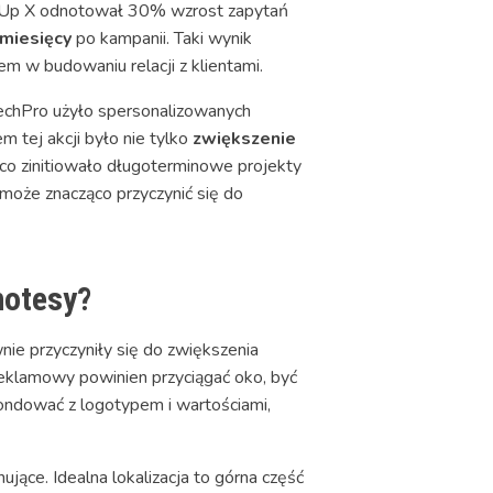
rt-Up X odnotował 30% wzrost zapytań
miesięcy
po kampanii. Taki wynik
 w budowaniu relacji z klientami.
TechPro użyło spersonalizowanych
m tej akcji było nie tylko
zwiększenie
co zinitiowało długoterminowe projekty
może znacząco przyczynić się do
notesy?
e przyczyniły się do zwiększenia
eklamowy powinien przyciągać oko, być
pondować z logotypem i wartościami,
ące. Idealna lokalizacja to górna część