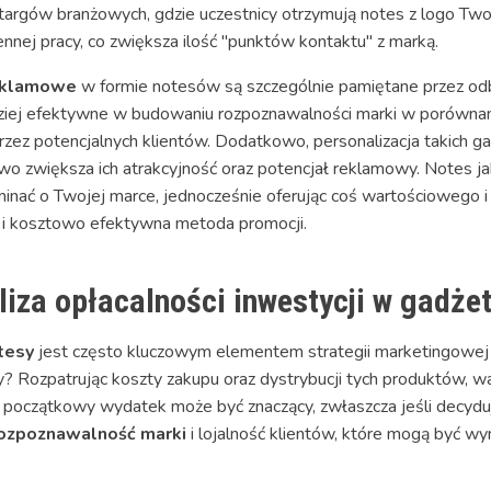
targów branżowych, gdzie uczestnicy otrzymują notes z logo Twoje
nnej pracy, co zwiększa ilość "punktów kontaktu" z marką.
eklamowe
w formie notesów są szczególnie pamiętane przez od
rdziej efektywne w budowaniu rozpoznawalności marki w porównani
rzez potencjalnych klientów. Dodatkowo, personalizacja takich 
owo zwiększa ich atrakcyjność oraz potencjał reklamowy. Notes 
minać o Twojej marce, jednocześnie oferując coś wartościowego
a i kosztowo efektywna metoda promocji.
liza opłacalności inwestycji w gadż
tesy
jest często kluczowym elementem strategii marketingowej w
y? Rozpatrując koszty zakupu oraz dystrybucji tych produktów, wa
 początkowy wydatek może być znaczący, zwłaszcza jeśli decyduj
ozpoznawalność marki
i lojalność klientów, które mogą być wyn