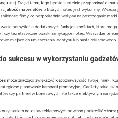
wnętrznej. Dzięki temu, logo będzie subtelnie przypominać o mar
rać
jakość materiałów
, z których notes jest wykonany. Wyższa 
i solidności firmy, co bezpośrednio wpływa na postrzeganie marki
warto pomyśleć o dodatkowych funkcjonalnościach, które mogą u
wki, czy też elastyczne opaski zamykające notes. Wszystkie te el
kowe miejsce do umieszczenia logotypu lub hasła reklamowego.
do sukcesu w wykorzystaniu gadżet
tes
może znacząco zwiększyć rozpoznawalność Twojej marki. Kluc
rategiczne planowanie kampanii promocyjnej. Gadżety takie jak n
entów czy partnerów biznesowych, ale także efektywnym narzę
ykorzystaniem notesów reklamowych powinno podkreślić
strate
taki, który nie tylko wpisuje się w potrzeby odbiorcy, ale także