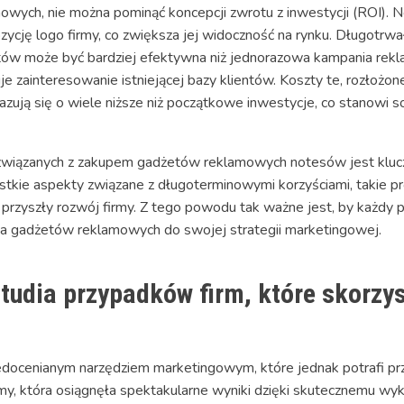
owych, nie można pominąć koncepcji zwrotu z inwestycji (ROI)
ozycję logo firmy, co zwiększa jej widoczność na rynku. Długotrw
entów może być bardziej efektywna niż jednorazowa kampania rek
 zainteresowanie istniejącej bazy klientów. Koszty te, rozłożone 
kazują się o wiele niższe niż początkowe inwestycje, co stanowi so
ci związanych z zakupem gadżetów reklamowych notesów jest klu
stkie aspekty związane z długoterminowymi korzyściami, takie pro
przyszły rozwój firmy. Z tego powodu tak ważne jest, by każdy p
nia gadżetów reklamowych do swojej strategii marketingowej.
tudia przypadków firm, które skorzys
docenianym narzędziem marketingowym, które jednak potrafi przy
my, która osiągnęła spektakularne wyniki dzięki skutecznemu wy