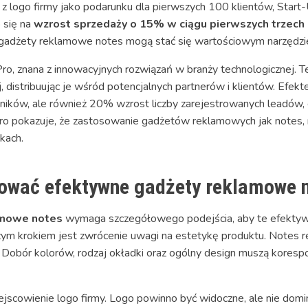
z logo firmy jako podarunku dla pierwszych 100 klientów, Sta
 się na
wzrost sprzedaży o 15% w ciągu pierwszych trzech 
gadżety reklamowe notes mogą stać się wartościowym narzędziem
ro, znana z innowacyjnych rozwiązań w branży technologicznej. 
distribuując je wśród potencjalnych partnerów i klientów. Efekte
ników, ale również 20% wzrost liczby zarejestrowanych leadów, 
ro pokazuje, że zastosowanie gadżetów reklamowych jak notes, 
kach.
tować efektywne gadżety reklamowe 
amowe notes
wymaga szczegółowego podejścia, aby te efektywni
zym krokiem jest zwrócenie uwagi na estetykę produktu. Notes r
. Dobór kolorów, rodzaj okładki oraz ogólny design muszą kores
scowienie logo firmy. Logo powinno być widoczne, ale nie dominuj