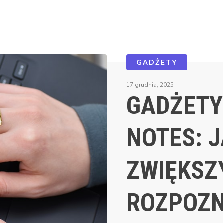
GADŻETY
17 grudnia, 2025
GADŻETY
NOTES: 
ZWIĘKSZ
ROZPOZ