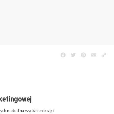
Facebook
Twitter
Pinterest
Email
Copy
Link
ketingowej
ych metod na wyróżnienie się i