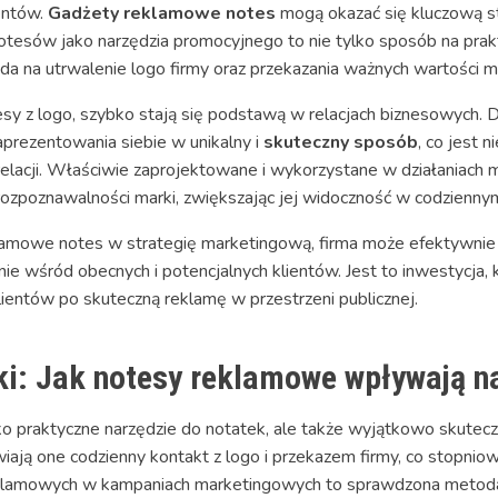
entów.
Gadżety reklamowe notes
mogą okazać się kluczową st
tesów jako narzędzia promocyjnego to nie tylko sposób na prakt
a na utrwalenie logo firmy oraz przekazania ważnych wartości ma
esy z logo, szybko stają się podstawą w relacjach biznesowych.
prezentowania siebie w unikalny i
skuteczny sposób
, co jest 
elacji. Właściwie zaprojektowane i wykorzystane w działaniac
rozpoznawalności marki, zwiększając jej widoczność w codziennym
amowe notes w strategię marketingową, firma może efektywnie
 wśród obecnych i potencjalnych klientów. Jest to inwestycja, k
lientów po skuteczną reklamę w przestrzeni publicznej.
i: Jak notesy reklamowe wpływają n
lko praktyczne narzędzie do notatek, ale także wyjątkowo skute
iają one codzienny kontakt z logo i przekazem firmy, co stopn
klamowych w kampaniach marketingowych to sprawdzona metoda