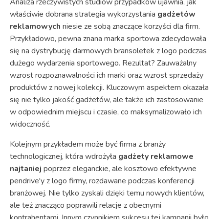
Analiza rzeczywistych studiów przypadków ujawnia, jak
właściwie dobrana strategia wykorzystania
gadżetów
reklamowych
niesie ze sobą znaczące korzyści dla firm.
Przykładowo, pewna znana marka sportowa zdecydowała
się na dystrybucję darmowych bransoletek z logo podczas
dużego wydarzenia sportowego. Rezultat? Zauważalny
wzrost rozpoznawalności ich marki oraz wzrost sprzedaży
produktów z nowej kolekcji. Kluczowym aspektem okazała
się nie tylko jakość gadżetów, ale także ich zastosowanie
w odpowiednim miejscu i czasie, co maksymalizowało ich
widoczność.
Kolejnym przykładem może być firma z branży
technologicznej, która wdrożyła
gadżety reklamowe
najtaniej
poprzez eleganckie, ale kosztowo efektywne
pendrive'y z logo firmy, rozdawane podczas konferencji
branżowej. Nie tylko zyskali dzięki temu nowych klientów,
ale też znacząco poprawili relacje z obecnymi
kontrahentami. Innym czynnikiem sukcesu tej kampanii było