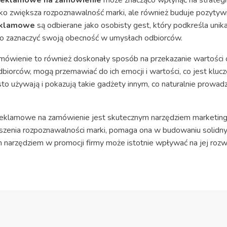
tylko zwiększa rozpoznawalność marki, ale również buduje pozytywn
eklamowe
są odbierane jako osobisty gest, który podkreśla unika
ugo zaznaczyć swoją obecność w umysłach odbiorców.
ówienie to również doskonały sposób na przekazanie wartości o
biorców, mogą przemawiać do ich emocji i wartości, co jest klucz
to używają i pokazują takie gadżety innym, co naturalnie prowad
eklamowe na zamówienie jest skutecznym narzędziem marketing
zenia rozpoznawalności marki, pomaga ona w budowaniu solidnych
 narzędziem w promocji firmy może istotnie wpływać na jej rozwó