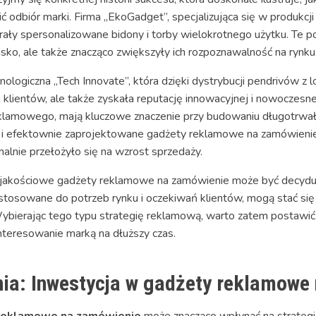
odbiór marki. Firma „EkoGadget”, specjalizująca się w produkcj
rały spersonalizowane bidony i torby wielokrotnego użytku. Te po
sko, ale także znacząco zwiększyły ich rozpoznawalność na rynku
ogiczna „Tech Innovate”, która dzięki dystrybucji pendrivów z l
 klientów, ale także zyskała reputację innowacyjnej i nowoczesne
eklamowego, mają kluczowe znaczenie przy budowaniu długotrwa
i efektownie zaprojektowane gadżety reklamowe na zamówienie 
inalnie przełożyło się na wzrost sprzedaży.
 w jakościowe gadżety reklamowe na zamówienie może być decy
stosowane do potrzeb rynku i oczekiwań klientów, mogą stać się n
Wybierając tego typu strategię reklamową, warto zatem postawić 
interesowanie marką na dłuższy czas.
ia: Inwestycja w gadżety reklamowe
reklamowe na zamówienie
może znacząco wpłynąć na strategi