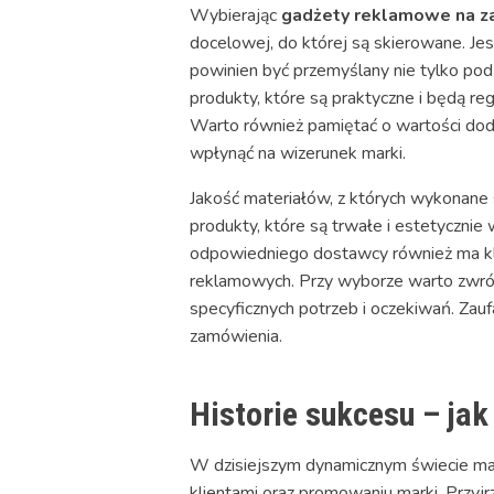
Wybierając
gadżety reklamowe na 
docelowej, do której są skierowane. Je
powinien być przemyślany nie tylko pod
produkty, które są praktyczne i będą re
Warto również pamiętać o wartości doda
wpłynąć na wizerunek marki.
Jakość materiałów, z których wykonane
produkty, które są trwałe i estetyczni
odpowiedniego dostawcy również ma kluc
reklamowych. Przy wyborze warto zwróc
specyficznych potrzeb i oczekiwań. Zauf
zamówienia.
Historie sukcesu – ja
W dzisiejszym dynamicznym świecie ma
klientami oraz promowaniu marki. Przyjrz