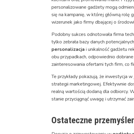
personalizowane gadżety mogą odmienić 
się na kampanię, w której główną rolę g
wizerunek jako firmy dbającej o środowi
Podobny sukces odnotowała firma technol
tylko zebrała bazy danych potencjalnych
personalizacja
i unikalność gadżetu r
obu przypadkach, odpowiednio dobrane 
zainteresowania ofertami tych firm, co f
Te przykłady pokazują, że inwestycja
strategii marketingowej. Efektywnie do
realną wartością dodaną dla odbiorcy. 
stanie przyciągnąć uwagę i utrzymać za
Ostateczne przemyślen
Decyzja o zainwestowaniu w
gadżety 