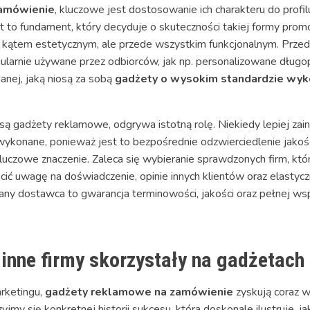
zamówienie
, kluczowe jest dostosowanie ich charakteru do profilu
st to fundament, który decyduje o skuteczności takiej formy pr
 kątem estetycznym, ale przede wszystkim funkcjonalnym. Przeds
gularnie używane przez odbiorców, jak np. personalizowane długopi
nej, jaką niosą za sobą
gadżety o wysokim standardzie wyk
 są gadżety reklamowe, odgrywa istotną rolę. Niekiedy lepiej z
e wykonane, ponieważ jest to bezpośrednie odzwierciedlenie jakoś
zowe znaczenie. Zaleca się wybieranie sprawdzonych firm, które
ić uwagę na doświadczenie, opinie innych klientów oraz elast
any dostawca to gwarancja terminowości, jakości oraz pełnej wsp
k inne firmy skorzystały na gadżetac
rketingu,
gadżety reklamowe na zamówienie
zyskują coraz w
yjmy się konkretnej historii sukcesu, która doskonale ilustruje, 