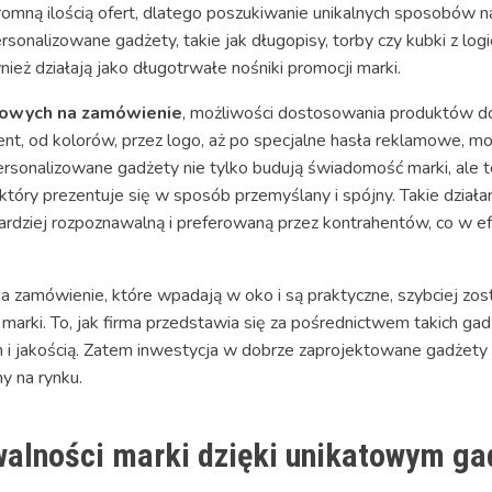
mną ilością ofert, dlatego poszukiwanie unikalnych sposobów na
rsonalizowane gadżety, takie jak długopisy, torby czy kubki z logi
ież działają jako długotrwałe nośniki promocji marki.
owych na zamówienie
, możliwości dostosowania produktów do
nt, od kolorów, przez logo, aż po specjalne hasła reklamowe, mo
ersonalizowane gadżety nie tylko budują świadomość marki, ale te
 który prezentuje się w sposób przemyślany i spójny. Takie dzia
bardziej rozpoznawalną i preferowaną przez kontrahentów, co w ef
 zamówienie, które wpadają w oko i są praktyczne, szybciej zos
rki. To, jak firma przedstawia się za pośrednictwem takich g
m i jakością. Zatem inwestycja w dobrze zaprojektowane gadżet
y na rynku.
walności marki dzięki unikatowym g