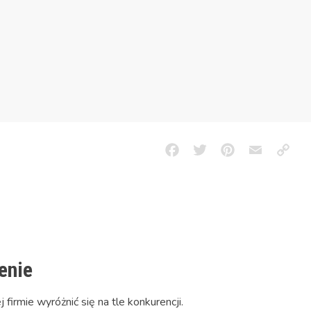
Facebook
Twitter
Pinterest
Email
Copy
Link
enie
irmie wyróżnić się na tle konkurencji.