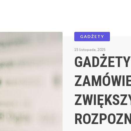
GADŻETY
15 listopada, 2025
GADŻETY
ZAMÓWIE
ZWIĘKSZ
ROZPOZ