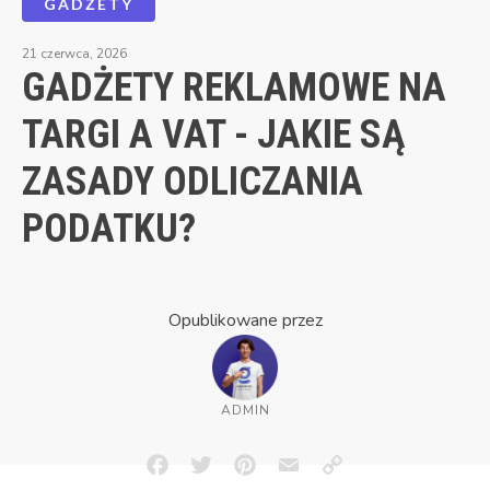
GADŻETY
21 czerwca, 2026
GADŻETY REKLAMOWE NA
TARGI A VAT - JAKIE SĄ
ZASADY ODLICZANIA
PODATKU?
Opublikowane przez
ADMIN
Facebook
Twitter
Pinterest
Email
Copy