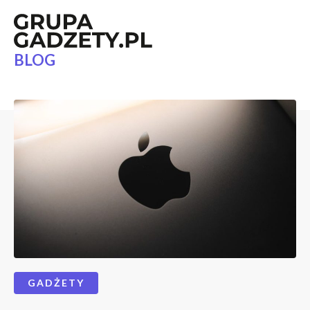
BLOG
GADŻETY