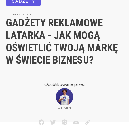
GADŻETY
11 marca, 2026
GADŻETY REKLAMOWE
LATARKA - JAK MOGĄ
OŚWIETLIĆ TWOJĄ MARKĘ
W ŚWIECIE BIZNESU?
Opublikowane przez
ADMIN
Facebook
Twitter
Pinterest
Email
Copy