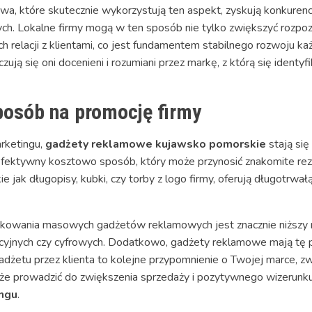
a, które skutecznie wykorzystują ten aspekt, zyskują konkuren
h. Lokalne firmy mogą w ten sposób nie tylko zwiększyć rozpoz
relacji z klientami, co jest fundamentem stabilnego rozwoju każ
zują się oni docenieni i rozumiani przez markę, z którą się identyfi
osób na promocję firmy
rketingu,
gadżety reklamowe kujawsko pomorskie
stają się
 efektywny kosztowo sposób, który może przynosić znakomite rez
 jak długopisy, kubki, czy torby z logo firmy, oferują długotrwa
owania masowych gadżetów reklamowych jest znacznie niższy ni
yjnych czy cyfrowych. Dodatkowo, gadżety reklamowe mają tę pr
gadżetu przez klienta to kolejne przypomnienie o Twojej marce, z
 może prowadzić do zwiększenia sprzedaży i pozytywnego wizerun
ingu
.