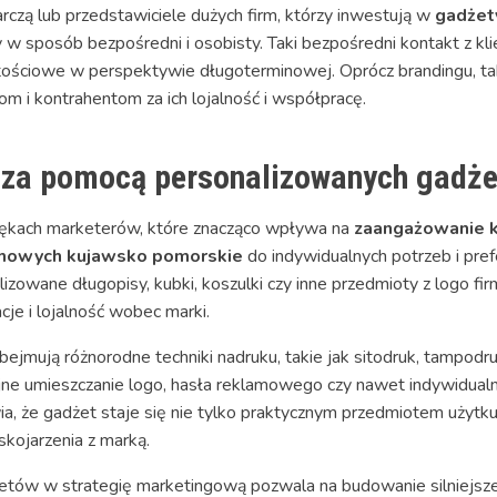
zą lub przedstawiciele dużych firm, którzy inwestują w
gadżet
 w sposób bezpośredni i osobisty. Taki bezpośredni kontakt z kli
artościowe w perspektywie długoterminowej. Oprócz brandingu, t
m i kontrahentom za ich lojalność i współpracę.
 za pomocą personalizowanych gadż
 rękach marketerów, które znacząco wpływa na
zaangażowanie 
mowych kujawsko pomorskie
do indywidualnych potrzeb i pref
lizowane długopisy, kubki, koszulki czy inne przedmioty z logo fi
acje i lojalność wobec marki.
obejmują różnorodne techniki nadruku, takie jak sitodruk, tampodr
yjne umieszczanie logo, hasła reklamowego czy nawet indywidua
wia, że gadżet staje się nie tylko praktycznym przedmiotem użytk
kojarzenia z marką.
tów w strategię marketingową pozwala na budowanie silniejsze