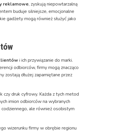
y reklamowe
, zyskują niepowtarzalną
entem buduje silniejsze, emocjonalne
akie gadżety mogą również służyć jako
etów
klientów
i ich przywiązanie do marki.
erencji odbiorców, firmy mogą znacząco
rmy zostają dłużej zapamiętane przez
uk czy druk cyfrowy. Każda z tych metod
lnych imion odbiorców na wybranych
u codziennego, ale również osobistym
go wizerunku firmy w obrębie regionu