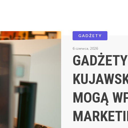
GADŻETY
6 czerwca, 2026
GADŻETY
KUJAWSK
MOGĄ WP
MARKETI