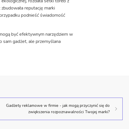
ekologicznej, rozdała setki toreb z
eż zbudowała reputację marki
przypadku podnieść świadomość
we mogą być efektywnym narzędziem w
lko sam gadżet, ale przemyślana
Gadżety reklamowe w firmie - jak mogą przyczynić się do
zwiększenia rozpoznawalności Twojej marki?