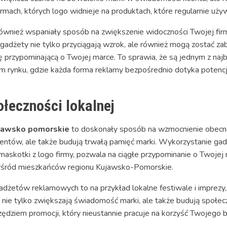
rmach, których logo widnieje na produktach, które regularnie uży
ównież wspaniały sposób na zwiększenie widoczności Twojej firm
gadżety nie tylko przyciągają wzrok, ale również mogą zostać 
ję przypominającą o Twojej marce. To sprawia, że są jednym z na
m rynku, gdzie każda forma reklamy bezpośrednio dotyka potencj
łeczności lokalnej
jawsko pomorskie
to doskonały sposób na wzmocnienie obecnoś
ientów, ale także budują trwałą pamięć marki. Wykorzystanie ga
maskotki z logo firmy, pozwala na ciągłe przypominanie o Twojej 
 wśród mieszkańców regionu Kujawsko-Pomorskie.
dżetów reklamowych to na przykład lokalne festiwale i imprezy
a nie tylko zwiększają świadomość marki, ale także budują społe
zędziem promocji, który nieustannie pracuje na korzyść Twojego b