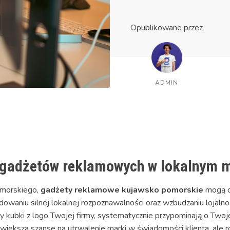
Opublikowane przez
ADMIN
 gadżetów reklamowych w lokalnym 
omorskiego,
gadżety reklamowe kujawsko pomorskie
mogą o
dowaniu silnej lokalnej rozpoznawalności oraz wzbudzaniu lojaln
zy kubki z logo Twojej firmy, systematycznie przypominają o Two
zwiększa szanse na utrwalenie marki w świadomości klienta, al