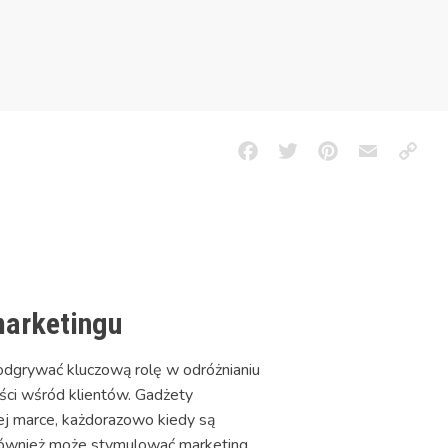
Facebook
Twitter
Pinterest
Email
Copy
Link
marketingu
dgrywać kluczową rolę w odróżnianiu
ości wśród klientów. Gadżety
jej marce, każdorazowo kiedy są
e również może stymulować marketing