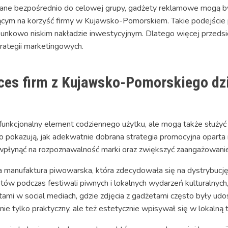
ne bezpośrednio do celowej grupy, gadżety reklamowe mogą być 
jącym na korzyść firmy w Kujawsko-Pomorskiem. Takie podejście 
unkowo niskim nakładzie inwestycyjnym. Dlatego więcej przedsi
trategii marketingowych.
kces firm z Kujawsko-Pomorskiego dz
funkcjonalny element codziennego użytku, ale mogą także służyć
 pokazują, jak adekwatnie dobrana strategia promocyjna oparta
płynąć na rozpoznawalność marki oraz zwiększyć zaangażowanie
na manufaktura piwowarska, która zdecydowała się na dystrybucj
ów podczas festiwali piwnych i lokalnych wydarzeń kulturalnych,
entami w social mediach, gdzie zdjęcia z gadżetami często były u
ł nie tylko praktyczny, ale też estetycznie wpisywał się w lokaln