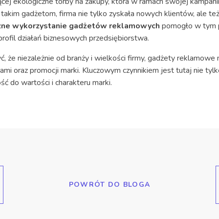
ącej ekologiczne torby na zakupy, która w ramach swojej kampanii 
ki takim gadżetom, firma nie tylko zyskała nowych klientów, ale t
zne wykorzystanie gadżetów reklamowych
pomogło w tym 
profil działań biznesowych przedsiębiorstwa.
ć, że niezależnie od branży i wielkości firmy, gadżety reklamo
tami oraz promocji marki. Kluczowym czynnikiem jest tutaj nie ty
ść do wartości i charakteru marki.
POWRÓT DO BLOGA