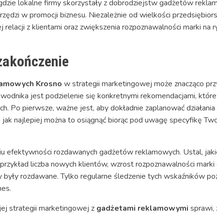
dzie lokalne firmy skorzystały z dobrodziejstw gadżetów rekla
arzędzi w promocji biznesu. Niezależnie od wielkości przedsiębio
relacji z klientami oraz zwiększenia rozpoznawalności marki na ry
zakończenie
lamowych Krosno
w strategii marketingowej może znacząco przy
wodnika jest podzielenie się konkretnymi rekomendacjami, któr
ch. Po pierwsze, ważne jest, aby dokładnie zaplanować działania 
jak najlepiej można to osiągnąć biorąc pod uwagę specyfikę Twoj
iu efektywności rozdawanych gadżetów reklamowych. Ustal, jakie
 przykład liczba nowych klientów, wzrost rozpoznawalności mark
 były rozdawane. Tylko regularne śledzenie tych wskaźników po
nes.
j strategii marketingowej z
gadżetami reklamowymi
sprawi,