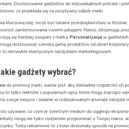
ientami. Dostosowanie gadżetów do indywidualnych potrzeb i pref
ościowe, co przekłada się na pozytywny odbiór marki.
wa kluczową rolę, może być lokalne przedsiębiorstwo w Krośnie, 
zrost zainteresowania swoimi usługami. Klienci, otrzymując produk
czują się bardziej związani z marką.
Personalizacja
w gadżetach 
y mogą dostosować szeroką gamę produktów od ubrań korporacyjn
cie to niezwykle elastycznym narzędziem marketingowym.
Jakie gadżety wybrać?
sno
do promocji marki, ważne jest, aby dokładnie rozpatrzeć ich po
by to tylko niektóre z popularnych opcji, które mogą znacząco w
ma swoje miejsce i zadanie w rozbudowanym arsenale narzędzi 
ęsto używane, co czyni je świetnym medium do ciągłego eksponowan
 herbaty, mogą nie tylko codziennie przypominać o Twojej marce,
czynku. Torby reklamowe to z kolei doskonały sposób na promocję