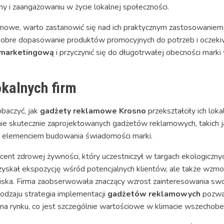
y i zaangażowaniu w życie lokalnej społeczności.
mowe, warto zastanowić się nad ich praktycznym zastosowaniem
obre dopasowanie produktów promocyjnych do potrzeb i oczeki
 marketingową
i przyczynić się do długotrwałej obecności mark
okalnych firm
obaczyć, jak
gadżety reklamowe Krosno
przekształciły ich lo
ie skutecznie zaprojektowanych gadżetów reklamowych, takich j
ym elemenciem budowania świadomości marki.
cent zdrowej żywności, który uczestniczył w targach ekologiczny
 zyskał ekspozycję wśród potencjalnych klientów, ale także wzmo
wiska. Firma zaobserwowała znaczący wzrost zainteresowania swoi
odzaju strategia implementacji
gadżetów reklamowych
pozwal
ę na rynku, co jest szczególnie wartościowe w klimacie wszechobe