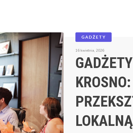
GADŻETY
16 kwietnia, 2026
GADŻETY
KROSNO:
PRZEKSZ
LOKALNĄ