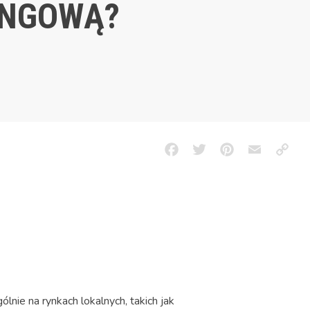
INGOWĄ?
Facebook
Twitter
Pinterest
Email
Copy
Link
ólnie na rynkach lokalnych, takich jak