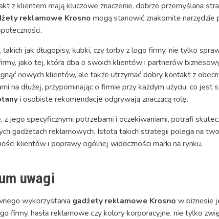
ntakt z klientem mają kluczowe znaczenie, dobrze przemyślana s
dżety reklamowe Krosno
mogą stanowić znakomite narzędzie p
połeczności.
ch jak długopisy, kubki, czy torby z logo firmy, nie tylko sprawi
rmy, jako tej, która dba o swoich klientów i partnerów biznesowy
ągnąć nowych klientów, ale także utrzymać dobry kontakt z obecn
mi na dłużej, przypominając o firmie przy każdym użyciu, co jest
ptany
i osobiste rekomendacje odgrywają znaczącą rolę.
z jego specyficznymi potrzebami i oczekiwaniami, potrafi skutec
h gadżetach reklamowych. Istota takich strategii polega na tw
ności klientów i poprawy ogólnej widoczności marki na rynku.
rum uwagi
wnego wykorzystania
gadżety reklamowe Krosno
w biznesie j
go firmy, hasła reklamowe czy kolory korporacyjne, nie tylko zw