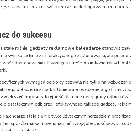
uczęszczanych, przez co Twój przekaz marketingowy może dociera
lucz do sukcesu
a stale rośnie,
gadżety reklamowe kalendarze
stanowią znak
 nie wynika jedynie z ich praktycznego zastosowania, ale przede 
liwość dostosowania ich wyglądu i treści do indywidualnych potrze
rki.
pecyficznych wymagań odbiorcy pozwala nie tylko na wzbudzeni
alszego połączenia z marką. Umiejętne osadzenie logo firmy w sp
e
zwiększyć jego atrakcyjność
dla docelowej grupy odbiorców. 
je o ostatecznym odbiorze i efektywności takiego gadżetu rekl
e kalendarze stają się nie tylko użytecznym narzędziem organizac
ten sposób marka może umacniać swoją obecność w życiu codzie
elacji i lojalności.