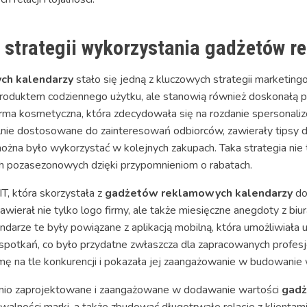
 strategii wykorzystania gadżetów 
ch kalendarzy
stało się jedną z kluczowych strategii marketing
 produktem codziennego użytku, ale stanowią również doskonałą 
firma kosmetyczna, która zdecydowała się na rozdanie sperson
alnie dostosowane do zainteresowań odbiorców, zawierały tipsy d
ożna było wykorzystać w kolejnych zakupach. Taka strategia nie ty
h pozasezonowych dzięki przypomnieniom o rabatach.
T, która skorzystała z
gadżetów reklamowych kalendarzy
do
awierał nie tylko logo firmy, ale także miesięczne anegdoty z bi
darze te były powiązane z aplikacją mobilną, która umożliwiała
otkań, co było przydatne zwłaszcza dla zapracowanych profesjon
mę na tle konkurencji i pokazała jej zaangażowanie w budowanie w
ednio zaprojektowane i zaangażowane w dodawanie wartości
gadż
ności marki, a także zbudować długotrwałe relacje z klientami