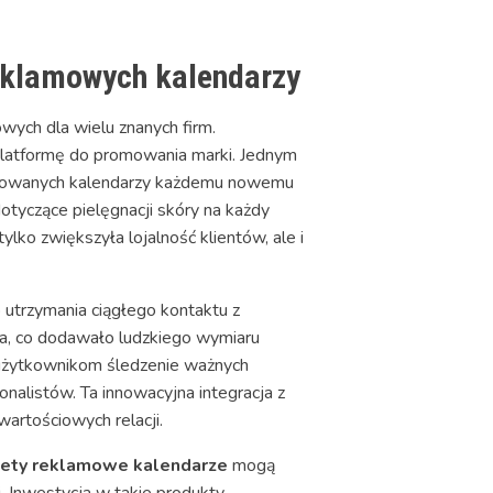
reklamowych kalendarzy
owych dla wielu znanych firm.
platformę do promowania marki. Jednym
alizowanych kalendarzy każdemu nowemu
otyczące pielęgnacji skóry na każdy
lko zwiększyła lojalność klientów, ale i
 utrzymania ciągłego kontaktu z
ura, co dodawało ludzkiego wymiaru
 użytkownikom śledzenie ważnych
alistów. Ta innowacyjna integracja z
artościowych relacji.
ety reklamowe kalendarze
mogą
. Inwestycja w takie produkty