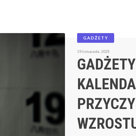
GADŻETY
19 listopada, 2025
GADŻETY
KALENDA
PRZYCZYN
WZROSTU