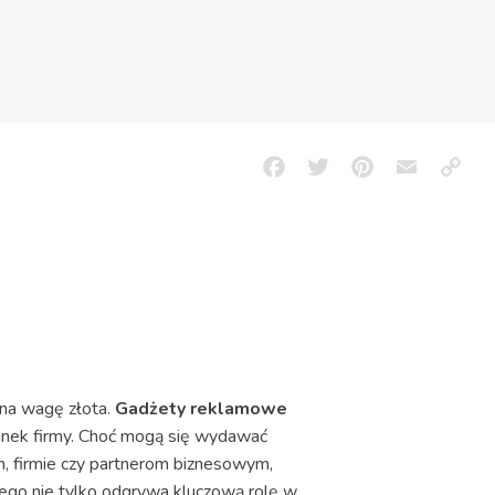
Facebook
Twitter
Pinterest
Email
Copy
Link
 na wagę złota.
Gadżety reklamowe
unek firmy. Choć mogą się wydawać
m, firmie czy partnerom biznesowym,
wego nie tylko odgrywa kluczową rolę w