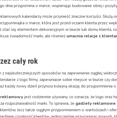
ego dnia przypomina o marce, wspierając budowanie silnej i pozytyw
klamowych kalendarzy może przynieść znaczne korzyści. Służą on
 przypominajka o marce, która jest przed oczami klienta przez wi
stać się elementem dekoracyjnym w biurze lub domu klienta, ciąg
większa świadomość marki, ale również
umacnia relacje z klienta
zez cały rok
 z najskuteczniejszych sposobów na zapewnienie ciągłej widocz
lendarze z logo firmy, zapewniacie sobie miejsce w biurze czy dom
waż każdy nowy dzień przynosi kolejną okazję do przypomnienia o
z reklamowy
jest codziennie używany, co oznacza, że logo oraz h
a rozpoznawalność marki. To sprawia, że
gadżety reklamowe 
 klientów, lecz także ciągłym przypomnieniem o wartościach i ofe
ufanie i lojalność klientów, jednocześnie przyciągając nowych. N