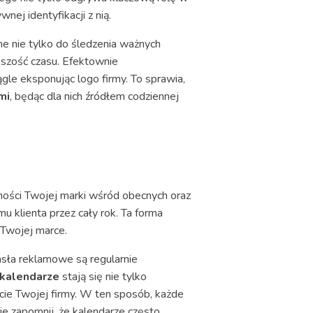
nej identyfikacji z nią.
e nie tylko do śledzenia ważnych
ększość czasu. Efektownie
le eksponując logo firmy. To sprawia,
mi
, będąc dla nich źródłem codziennej
ności Twojej marki wśród obecnych oraz
u klienta przez cały rok. Ta forma
 Twojej marce.
asła reklamowe są regularnie
kalendarze
stają się nie tylko
rcie Twojej firmy. W ten sposób, każde
ie zapomnij, że kalendarze często