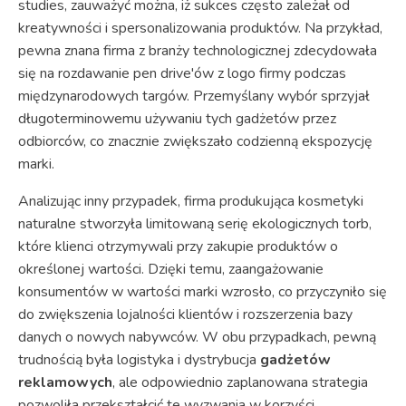
studies, zauważyć można, iż sukces często zależał od
kreatywności i spersonalizowania produktów. Na przykład,
pewna znana firma z branży technologicznej zdecydowała
się na rozdawanie pen drive'ów z logo firmy podczas
międzynarodowych targów. Przemyślany wybór sprzyjał
długoterminowemu używaniu tych gadżetów przez
odbiorców, co znacznie zwiększało codzienną ekspozycję
marki.
Analizując inny przypadek, firma produkująca kosmetyki
naturalne stworzyła limitowaną serię ekologicznych torb,
które klienci otrzymywali przy zakupie produktów o
określonej wartości. Dzięki temu, zaangażowanie
konsumentów w wartości marki wzrosło, co przyczyniło się
do zwiększenia lojalności klientów i rozszerzenia bazy
danych o nowych nabywców. W obu przypadkach, pewną
trudnością była logistyka i dystrybucja
gadżetów
reklamowych
, ale odpowiednio zaplanowana strategia
pozwoliła przekształcić te wyzwania w korzyści