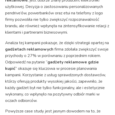
reklamowe
, jest dobrze znany producent elektroniki
użytkowej. Decyzja o zastosowaniu personalizowanych
pendrive’ów, powerbanków oraz etui na telefony z logo
firmy pozwoliła nie tylko zwiększyć rozpoznawalność
brandu, ale również wpłynęła na zintensyfikowanie relacji z
klientami i partnerami biznesowymi.
Analiza tej kampanii pokazuje, że dzięki strategii opartej na
gadżetach reklamowych
firma zdołała zwiększyć swoje
przychody o 27% w porównaniu z poprzednim rokiem.
Odpowiedź na pytanie “
gadżety reklamowe gdzie
kupić
” okazuje się kluczowa w procesie planowania
kampanii. Korzystanie z usług sprawdzonych dostawców,
którzy oferują produkty wysokiej jakości, zapewniło, że
każdy gadżet był nie tylko funkcjonalny, ale i estetycznie
wykonany, co wpłynęło na pozytywny odbiór marki w
oczach odbiorców.
Powyższe case study jest jasnym dowodem na to, że