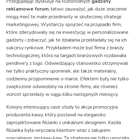
Przeglądając dyskusje na różnorodnych
gadżety
reklamowe forum
, łatwo zauważyć, jak duże znaczenie
mogą mieć te małe przedmioty w skutecznej strategii
marketingowej. Wystarczy spojrzeć na przypadki firm,
które zdecydowały się na inwestycję w personalizowane
gadżety i zobaczyć, jak te działania przekładały się na ich
sukcesy rynkowe. Przykładem może być firma z branży
technologicznej, która na targach branżowych rozdawała
pendrive'y z logo. Odwiedzający stanowisko otrzymywali
nie tylko praktyczny upominek, ale także materialny,
codzienny przypomnienie o marce. Efektem były nie tylko
zwiększone odwiedziny na stronie firmy, ale również
wzrost sprzedaży w ciągu kilku następnych miesięcy.
Kolejny interesujący case study to akcja promocyjna
producenta kawy, który postawił na elegancko
zaprojektowane filiżanki z unikalnym designem. Każda
filiżanka była wręczana klientom wraz z zakupem
specjalnego zestawu kaw. Ta strategia nie tylko umocniła