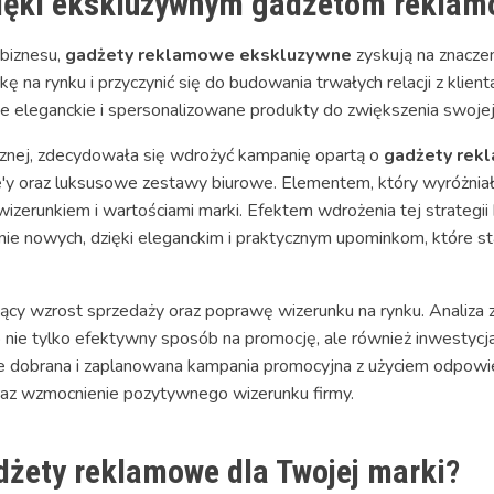
zięki ekskluzywnym gadżetom rekla
biznesu,
gadżety reklamowe ekskluzywne
zyskują na znacze
na rynku i przyczynić się do budowania trwałych relacji z klient
te eleganckie i spersonalizowane produkty do zwiększenia swojej
icznej, zdecydowała się wdrożyć kampanię opartą o
gadżety rek
y oraz luksusowe zestawy biurowe. Elementem, który wyróżniał 
wizerunkiem i wartościami marki. Efektem wdrożenia tej strategii 
gnie nowych, dzięki eleganckim i praktycznym upominkom, które s
ący wzrost sprzedaży oraz poprawę wizerunku na rynku. Analiza 
 nie tylko efektywny sposób na promocję, ale również inwestycj
znie dobrana i zaplanowana kampania promocyjna z użyciem odpo
az wzmocnienie pozytywnego wizerunku firmy.
dżety reklamowe dla Twojej marki?