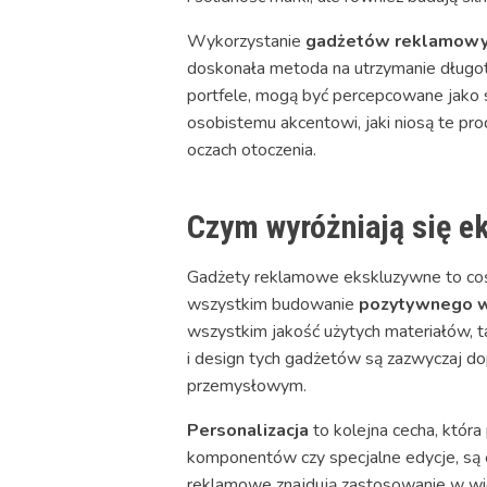
Wykorzystanie
gadżetów reklamow
doskonała metoda na utrzymanie długotrwa
portfele, mogą być percepcowane jako sy
osobistemu akcentowi, jaki niosą te pr
oczach otoczenia.
Czym wyróżniają się 
Gadżety reklamowe ekskluzywne to coś w
wszystkim budowanie
pozytywnego w
wszystkim jakość użytych materiałów, 
i design tych gadżetów są zazwyczaj d
przemysłowym.
Personalizacja
to kolejna cecha, któr
komponentów czy specjalne edycje, są e
reklamowe znajdują zastosowanie w wie