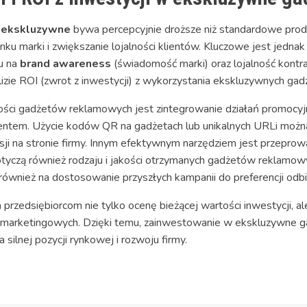
 ekskluzywne
bywa percepcyjnie droższe niż standardowe produ
nku marki i zwiększanie lojalności klientów. Kluczowe jest jednak
u na
brand awareness
(świadomość marki) oraz lojalność kontra
lizie ROI (zwrot z inwestycji) z wykorzystania ekskluzywnych ga
ci gadżetów reklamowych jest zintegrowanie działań promocyjn
klientem. Użycie kodów QR na gadżetach lub unikalnych URLi możn
ji na stronie firmy. Innym efektywnym narzędziem jest przeprowa
dotyczą również rodzaju i jakości otrzymanych gadżetów reklamow
również na dostosowanie przyszłych kampanii do preferencji odb
a przedsiębiorcom nie tylko ocenę bieżącej wartości inwestycji,
 marketingowych. Dzięki temu, zainwestowanie w ekskluzywne g
 silnej pozycji rynkowej i rozwoju firmy.