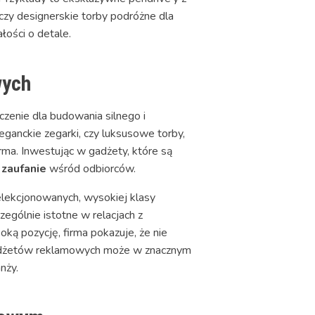
czy designerskie torby podróżne dla
łości o detale.
wych
zenie dla budowania silnego i
ganckie zegarki, czy luksusowe torby,
irma. Inwestując w gadżety, które są
ć
zaufanie
wśród odbiorców.
elekcjonowanych, wysokiej klasy
zególnie istotne w relacjach z
oką pozycję, firma pokazuje, że nie
r gadżetów reklamowych może w znacznym
nży.