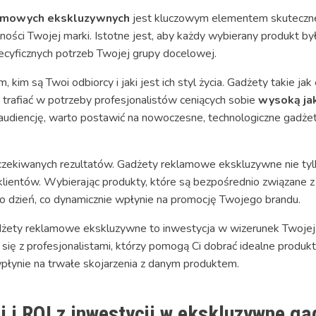
amowych ekskluzywnych
jest kluczowym elementem skutecznej
ności Twojej marki. Istotne jest, aby każdy wybierany produkt był
cyficznych potrzeb Twojej grupy docelowej.
kim są Twoi odbiorcy i jaki jest ich styl życia. Gadżety takie ja
 trafiać w potrzeby profesjonalistów ceniących sobie
wysoką jak
udiencję, warto postawić na nowoczesne, technologiczne gadżety,
czekiwanych rezultatów. Gadżety reklamowe ekskluzywne nie tyl
 klientów. Wybierając produkty, które są bezpośrednio związane z 
o dzień, co dynamicznie wpłynie na promocję Twojego brandu.
żety reklamowe ekskluzywne to inwestycja w wizerunek Twojej f
 się z profesjonalistami, którzy pomogą Ci dobrać idealne produkt
wpłynie na trwałe skojarzenia z danym produktem.
i i ROI z inwestycji w ekskluzywne g