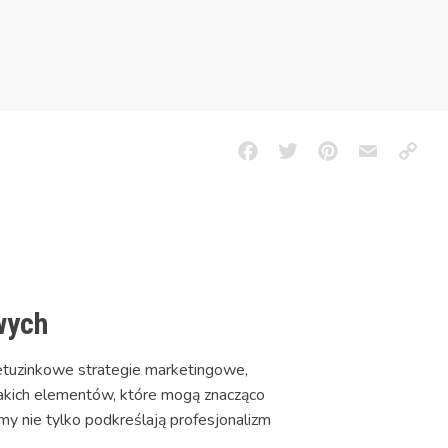
Facebook
Twitter
Pinterest
Email
Copy
Link
wych
ietuzinkowe strategie marketingowe,
akich elementów, które mogą znacząco
my nie tylko podkreślają profesjonalizm