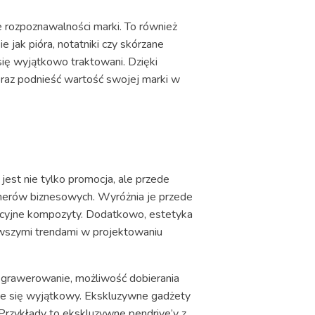
e rozpoznawalności marki. To również
 jak pióra, notatniki czy skórzane
 się wyjątkowo traktowani. Dzięki
oraz podnieść wartość swojej marki w
est nie tylko promocja, ale przede
tnerów biznesowych. Wyróżnia je przede
wacyjne kompozyty. Dodatkowo, estetyka
owszymi trendami w projektowaniu
 grawerowanie, możliwość dobierania
uje się wyjątkowy. Ekskluzywne gadżety
rzykłady to ekskluzywne pendrive’y z