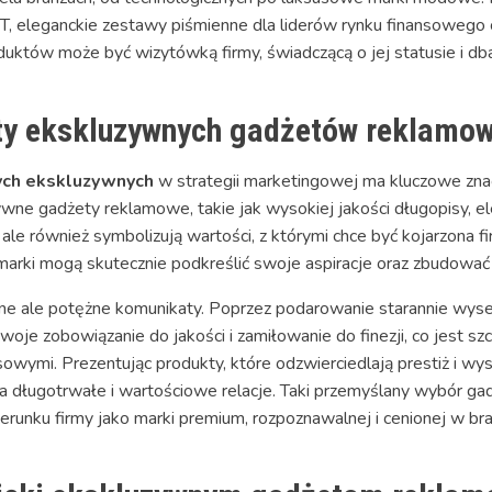
 IT, eleganckie zestawy piśmienne dla liderów rynku finansowego 
duktów może być wizytówką firmy, świadczącą o jej statusie i dba
ty ekskluzywnych gadżetów reklamo
ch ekskluzywnych
w strategii marketingowej ma kluczowe znac
ne gadżety reklamowe, takie jak wysokiej jakości długopisy, ele
 ale również symbolizują wartości, z którymi chce być kojarzona f
, marki mogą skutecznie podkreślić swoje aspiracje oraz zbudowa
lne ale potężne komunikaty. Poprzez podarowanie starannie wys
je zobowiązanie do jakości i zamiłowanie do finezji, co jest szc
sowymi. Prezentując produkty, które odzwierciedlają prestiż i wys
a na długotrwałe i wartościowe relacje. Taki przemyślany wybó
erunku firmy jako marki premium, rozpoznawalnej i cenionej w bra