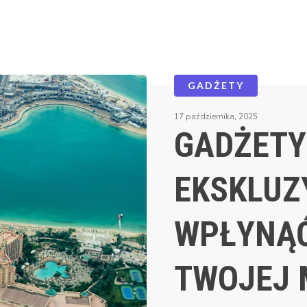
GADŻETY
17 października, 2025
GADŻETY
EKSKLUZ
WPŁYNĄĆ
TWOJEJ 