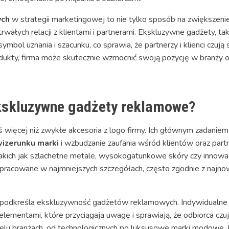
ych
w strategii marketingowej to nie tylko sposób na zwiększeni
łych relacji z klientami i partnerami. Ekskluzywne gadżety, takie
mbol uznania i szacunku, co sprawia, że partnerzy i klienci czują
odukty, firma może skutecznie wzmocnić swoją pozycję w branży 
ekskluzywne gadżety reklamowe?
ięcej niż zwykłe akcesoria z logo firmy. Ich głównym zadaniem j
izerunku marki
i wzbudzanie zaufania wśród klientów oraz par
takich jak szlachetne metale, wysokogatunkowe skóry czy inno
opracowane w najmniejszych szczegółach, często zgodnie z najn
a podkreśla ekskluzywność gadżetów reklamowych. Indywidualne
lementami, które przyciągają uwagę i sprawiają, że odbiorca cz
lu branżach, od technologicznych po luksusowe marki modowe. P