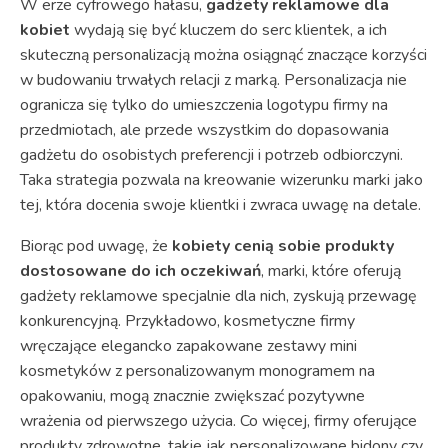
W erze cyfrowego hałasu,
gadżety reklamowe dla
kobiet
wydają się być kluczem do serc klientek, a ich
skuteczną personalizacją można osiągnąć znaczące korzyści
w budowaniu trwałych relacji z marką. Personalizacja nie
ogranicza się tylko do umieszczenia logotypu firmy na
przedmiotach, ale przede wszystkim do dopasowania
gadżetu do osobistych preferencji i potrzeb odbiorczyni.
Taka strategia pozwala na kreowanie wizerunku marki jako
tej, która docenia swoje klientki i zwraca uwagę na detale.
Biorąc pod uwagę, że
kobiety cenią sobie produkty
dostosowane do ich oczekiwań
, marki, które oferują
gadżety reklamowe specjalnie dla nich, zyskują przewagę
konkurencyjną. Przykładowo, kosmetyczne firmy
wręczające elegancko zapakowane zestawy mini
kosmetyków z personalizowanym monogramem na
opakowaniu, mogą znacznie zwiększać pozytywne
wrażenia od pierwszego użycia. Co więcej, firmy oferujące
produkty zdrowotne, takie jak personalizowane bidony czy