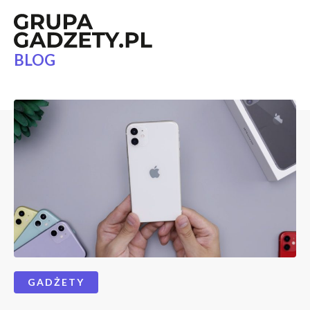
BLOG
GADŻETY