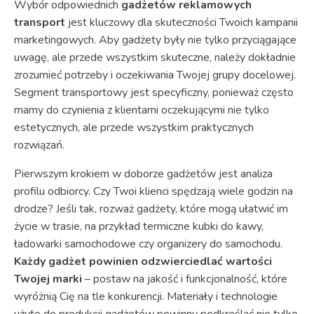
Wybór odpowiednich
gadżetów reklamowych
transport
jest kluczowy dla skuteczności Twoich kampanii
marketingowych. Aby gadżety były nie tylko przyciągające
uwagę, ale przede wszystkim skuteczne, należy dokładnie
zrozumieć potrzeby i oczekiwania Twojej grupy docelowej.
Segment transportowy jest specyficzny, ponieważ często
mamy do czynienia z klientami oczekującymi nie tylko
estetycznych, ale przede wszystkim praktycznych
rozwiązań.
Pierwszym krokiem w doborze gadżetów jest analiza
profilu odbiorcy. Czy Twoi klienci spędzają wiele godzin na
drodze? Jeśli tak, rozważ gadżety, które mogą ułatwić im
życie w trasie, na przykład termiczne kubki do kawy,
ładowarki samochodowe czy organizery do samochodu.
Każdy gadżet powinien odzwierciedlać wartości
Twojej marki
– postaw na jakość i funkcjonalność, które
wyróżnią Cię na tle konkurencji. Materiały i technologie
użyte do produkcji gadżetów powinny podkreślać nie tylko