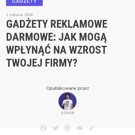
GADŻETY
1 czerwca, 2026
GADŻETY REKLAMOWE
DARMOWE: JAK MOGĄ
WPŁYNĄĆ NA WZROST
TWOJEJ FIRMY?
Opublikowane przez
ADMIN
Facebook
Twitter
Pinterest
Email
Copy