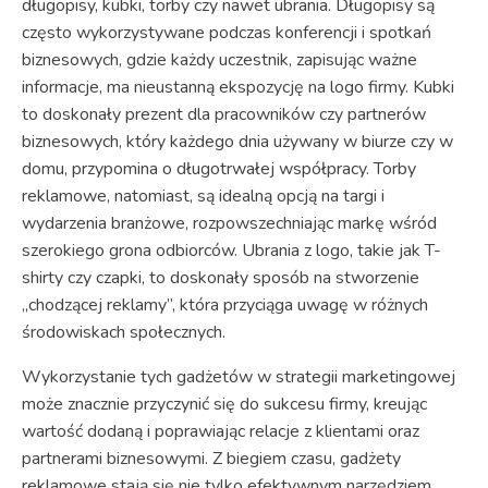
długopisy, kubki, torby czy nawet ubrania. Długopisy są
często wykorzystywane podczas konferencji i spotkań
biznesowych, gdzie każdy uczestnik, zapisując ważne
informacje, ma nieustanną ekspozycję na logo firmy. Kubki
to doskonały prezent dla pracowników czy partnerów
biznesowych, który każdego dnia używany w biurze czy w
domu, przypomina o długotrwałej współpracy. Torby
reklamowe, natomiast, są idealną opcją na targi i
wydarzenia branżowe, rozpowszechniając markę wśród
szerokiego grona odbiorców. Ubrania z logo, takie jak T-
shirty czy czapki, to doskonały sposób na stworzenie
„chodzącej reklamy”, która przyciąga uwagę w różnych
środowiskach społecznych.
Wykorzystanie tych gadżetów w strategii marketingowej
może znacznie przyczynić się do sukcesu firmy, kreując
wartość dodaną i poprawiając relacje z klientami oraz
partnerami biznesowymi. Z biegiem czasu, gadżety
reklamowe stają się nie tylko efektywnym narzędziem