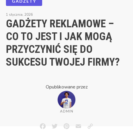
GADŻETY
1 stycznia, 2026
GADŻETY REKLAMOWE –
CO TO JEST I JAK MOGĄ
PRZYCZYNIĆ SIĘ DO
SUKCESU TWOJEJ FIRMY?
Opublikowane przez
ADMIN
Facebook
Twitter
Pinterest
Email
Copy