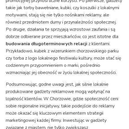
promocyjnej przynosi liczne korzyści. Po pierwsze, gadżety
takie jak torby bawełniane, kubki, czy koszulki z lokalnymi
motywami, stają się nie tylko nośnikami reklamy, ale
również przedmiotem dumy i przynależności społecznej.
Po drugie, działania te sprzyjają wzrostowi zaufania i są
dobrze odbierane przez mieszkańców, co jest istotne dla
budowania długoterminowych relacji
z klientami.
Przykładowo, kubek z wizerunkiem chorzowskiego parku
czy torba z logo lokalnego festiwalu kultury, może stać się
codziennym przypomnieniem o marki, pośrednio
wzmacniając jej obecność w życiu lokalnej społeczności.
Podsumowując, godne uwagi jest, jak silnie lokalnie
produkowane gadżety reklamowe mogą wpłynąć na
lojalność klientów. W Chorzowie, gdzie społeczność ceni
sobie regionalne inicjatywy, takie podejście do reklamy
może okazać się kluczowym elementem strategii
marketingowej każdej firmy. Inwestując w gadżety
związane z miastem, nie tylko zwiększasz